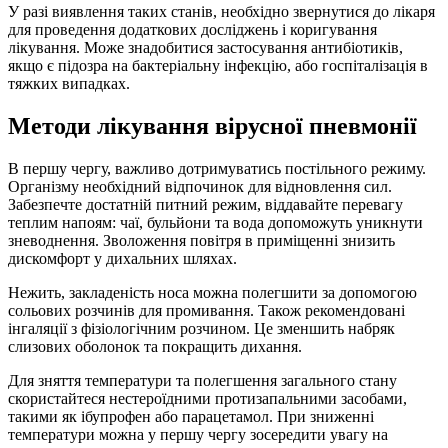
У разі виявлення таких станів, необхідно звернутися до лікаря
для проведення додаткових досліджень і коригування
лікування. Може знадобитися застосування антибіотиків,
якщо є підозра на бактеріальну інфекцію, або госпіталізація в
тяжких випадках.
Методи лікування вірусної пневмонії
В першу чергу, важливо дотримуватись постільного режиму.
Організму необхідний відпочинок для відновлення сил.
Забезпечте достатній питний режим, віддавайте перевагу
теплим напоям: чаї, бульйони та вода допоможуть уникнути
зневоднення. Зволоження повітря в приміщенні знизить
дискомфорт у дихальних шляхах.
Нежить, закладеність носа можна полегшити за допомогою
сольових розчинів для промивання. Також рекомендовані
інгаляції з фізіологічним розчином. Це зменшить набряк
слизових оболонок та покращить дихання.
Для зняття температури та полегшення загального стану
скористайтеся нестероїдними протизапальними засобами,
такими як ібупрофен або парацетамол. При зниженні
температури можна у першу чергу зосередити увагу на