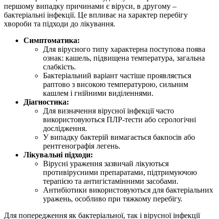
першому випадку причинами є віруси, в другому –
бактеріальні інфекції. Це впливає на характер перебігу
хвороби та підходи до лікування.
Симптоматика:
Для вірусного типу характерна поступова поява
ознак: кашель, підвищена температура, загальна
слабкість.
Бактеріальний варіант частіше проявляється
раптово з високою температурою, сильним
кашлем і гнійними виділеннями.
Діагностика:
Для визначення вірусної інфекції часто
використовуються ПЛР-тести або серологічні
дослідження.
У випадку бактерій вимагається бакпосів або
рентгенографія легень.
Лікувальні підходи:
Вірусні ураження зазвичай лікуються
противірусними препаратами, підтримуючою
терапією та антигістамінними засобами.
Антибіотики використовуються для бактеріальних
уражень, особливо при тяжкому перебігу.
Для попередження як бактеріальної, так і вірусної інфекції