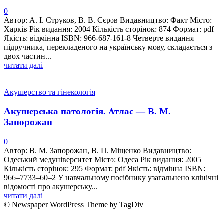
0
Автор: А. І. Струков, В. В. Сєров Видавництво: Факт Місто:
Харків Рік видання: 2004 Кількість сторінок: 874 Формат: pdf
Якість: відмінна ISBN: 966-687-161-8 Четверте видання
підручника, перекладеного на українську мову, складається з
двох частин...
читати далі
Акушерство та гінекологія
Акушерська патологія. Атлас — В. М.
Запорожан
0
Автор: В. М. Запорожан, В. П. Міщенко Видавництво:
Одеський медуніверситет Місто: Одеса Рік видання: 2005
Кількість сторінок: 295 Формат: pdf Якість: відмінна ISBN:
966–7733–60–2 У навчальному посiбнику узагальнено клiнiчнi
вiдомостi про акушерську...
читати далі
© Newspaper WordPress Theme by TagDiv