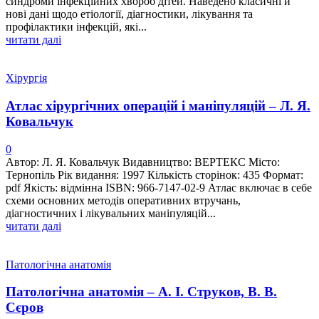
синдроми інфекційних хвороб дітей. Наведено класичні й
нові дані щодо етіології, діагностики, лікування та
профілактики інфекцій, які...
читати далі
Хірургія
Атлас хірургічних операцій і маніпуляцій – Л. Я.
Ковальчук
0
Автор: Л. Я. Ковальчук Видавництво: ВЕРТЕКС Місто:
Тернопіль Рік видання: 1997 Кількість сторінок: 435 Формат:
pdf Якість: відмінна ISBN: 966-7147-02-9 Атлас включає в себе
схеми основних методів оперативних втручань,
діагностичних і лікувальних маніпуляцій...
читати далі
Патологічна анатомія
Патологічна анатомія – А. І. Струков, В. В.
Сєров