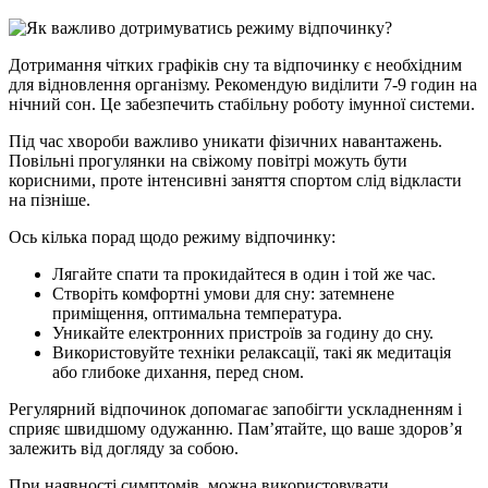
Дотримання чітких графіків сну та відпочинку є необхідним
для відновлення організму. Рекомендую виділити 7-9 годин на
нічний сон. Це забезпечить стабільну роботу імунної системи.
Під час хвороби важливо уникати фізичних навантажень.
Повільні прогулянки на свіжому повітрі можуть бути
корисними, проте інтенсивні заняття спортом слід відкласти
на пізніше.
Ось кілька порад щодо режиму відпочинку:
Лягайте спати та прокидайтеся в один і той же час.
Створіть комфортні умови для сну: затемнене
приміщення, оптимальна температура.
Уникайте електронних пристроїв за годину до сну.
Використовуйте техніки релаксації, такі як медитація
або глибоке дихання, перед сном.
Регулярний відпочинок допомагає запобігти ускладненням і
сприяє швидшому одужанню. Пам’ятайте, що ваше здоров’я
залежить від догляду за собою.
При наявності симптомів, можна використовувати