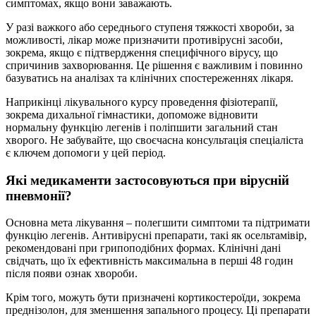
симптомах, якщо вони заважають.
У разі важкого або середнього ступеня тяжкості хвороби, за
можливості, лікар може призначити противірусні засоби,
зокрема, якщо є підтвердження специфічного вірусу, що
спричинив захворювання. Це рішення є важливим і повинно
базуватись на аналізах та клінічних спостереженнях лікаря.
Наприкінці лікувального курсу проведення фізіотерапії,
зокрема дихальної гімнастики, допоможе відновити
нормальну функцію легенів і поліпшити загальний стан
хворого. Не забувайте, що своєчасна консультація спеціаліста
є ключем допомоги у цей період.
Які медикаменти застосовуються при вірусній
пневмонії?
Основна мета лікування – полегшити симптоми та підтримати
функцію легенів. Антивірусні препарати, такі як осельтамівір,
рекомендовані при грипоподібних формах. Клінічні дані
свідчать, що їх ефективність максимальна в перші 48 годин
після появи ознак хвороби.
Крім того, можуть бути призначені кортикостероїди, зокрема
преднізолон, для зменшення запального процесу. Ці препарати