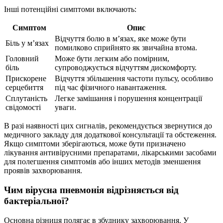
Інші потенційні симптоми включають:
Симптом
Опис
Відчуття болю в м’язах, яке може бути
Біль у м’язах
помилково сприйнято як звичайна втома.
Головний
Може бути легким або помірним,
біль
супроводжується відчуттям дискомфорту.
Прискорене
Відчуття збільшення частоти пульсу, особливо
серцебиття
під час фізичного навантаження.
Сплутаність
Легке замішання і порушення концентрації
свідомості
уваги.
В разі наявності цих сигналів, рекомендується звернутися до
медичного закладу для додаткової консультації та обстеження.
Якщо симптоми зберігаються, може бути призначено
лікування антивірусними препаратами, лікарськими засобами
для полегшення симптомів або інших методів зменшення
проявів захворювання.
Чим вірусна пневмонія відрізняється від
бактеріальної?
Основна різниця полягає в збуднику захворювання. У