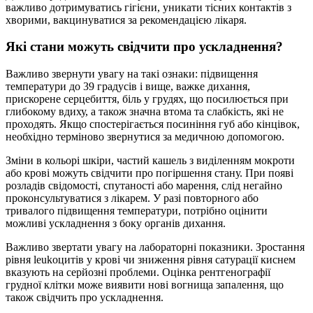
важливо дотримуватись гігієни, уникати тісних контактів з
хворими, вакцинуватися за рекомендацією лікаря.
Які стани можуть свідчити про ускладнення?
Важливо звернути увагу на такі ознаки: підвищення
температури до 39 градусів і вище, важке дихання,
прискорене серцебиття, біль у грудях, що посилюється при
глибокому вдиху, а також значна втома та слабкість, які не
проходять. Якщо спостерігається посиніння губ або кінцівок,
необхідно терміново звернутися за медичною допомогою.
Зміни в кольорі шкіри, частий кашель з виділенням мокроти
або крові можуть свідчити про погіршення стану. При появі
розладів свідомості, спутаності або марення, слід негайно
проконсультуватися з лікарем. У разі повторного або
тривалого підвищення температури, потрібно оцінити
можливі ускладнення з боку органів дихання.
Важливо звертати увагу на лабораторні показники. Зростання
рівня leukoцитів у крові чи зниження рівня сатурації киснем
вказують на серйозні проблеми. Оцінка рентгенографії
грудної клітки може виявити нові вогнища запалення, що
також свідчить про ускладнення.