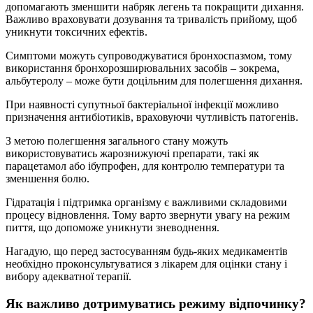
допомагають зменшити набряк легень та покращити дихання.
Важливо враховувати дозування та тривалість прийому, щоб
уникнути токсичних ефектів.
Симптоми можуть супроводжуватися бронхоспазмом, тому
використання бронхорозширювальних засобів – зокрема,
альбутеролу – може бути доцільним для полегшення дихання.
При наявності супутньої бактеріальної інфекції можливо
призначення антибіотиків, враховуючи чутливість патогенів.
З метою полегшення загального стану можуть
використовуватись жарознижуючі препарати, такі як
парацетамол або ібупрофен, для контролю температури та
зменшення болю.
Гідратація і підтримка організму є важливими складовими
процесу відновлення. Тому варто звернути увагу на режим
пиття, що допоможе уникнути зневоднення.
Нагадую, що перед застосуванням будь-яких медикаментів
необхідно проконсультуватися з лікарем для оцінки стану і
вибору адекватної терапії.
Як важливо дотримуватись режиму відпочинку?