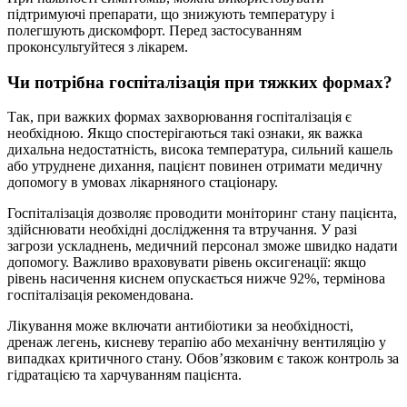
підтримуючі препарати, що знижують температуру і
полегшують дискомфорт. Перед застосуванням
проконсультуйтеся з лікарем.
Чи потрібна госпіталізація при тяжких формах?
Так, при важких формах захворювання госпіталізація є
необхідною. Якщо спостерігаються такі ознаки, як важка
дихальна недостатність, висока температура, сильний кашель
або утруднене дихання, пацієнт повинен отримати медичну
допомогу в умовах лікарняного стаціонару.
Госпіталізація дозволяє проводити моніторинг стану пацієнта,
здійснювати необхідні дослідження та втручання. У разі
загрози ускладнень, медичний персонал зможе швидко надати
допомогу. Важливо враховувати рівень оксигенації: якщо
рівень насичення киснем опускається нижче 92%, термінова
госпіталізація рекомендована.
Лікування може включати антибіотики за необхідності,
дренаж легень, кисневу терапію або механічну вентиляцію у
випадках критичного стану. Обов’язковим є також контроль за
гідратацією та харчуванням пацієнта.