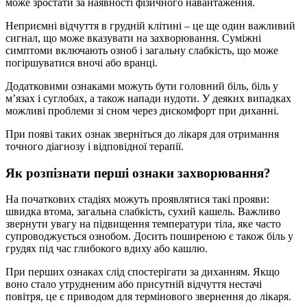
може зростати за наявності фізичного навантаження.
Неприємні відчуття в грудній клітині – це ще один важливий
сигнал, що може вказувати на захворювання. Суміжні
симптоми включають озноб і загальну слабкість, що може
погіршуватися вночі або вранці.
Додатковими ознаками можуть бути головний біль, біль у
м’язах і суглобах, а також напади нудоти. У деяких випадках
можливі проблеми зі сном через дискомфорт при диханні.
При появі таких ознак зверніться до лікаря для отримання
точного діагнозу і відповідної терапії.
Як розпізнати перші ознаки захворювання?
На початкових стадіях можуть проявлятися такі прояви:
швидка втома, загальна слабкість, сухий кашель. Важливо
звернути увагу на підвищення температури тіла, яке часто
супроводжується ознобом. Досить поширеною є також біль у
грудях під час глибокого вдиху або кашлю.
При перших ознаках слід спостерігати за диханням. Якщо
воно стало утрудненим або присутній відчуття нестачі
повітря, це є приводом для термінового звернення до лікаря.