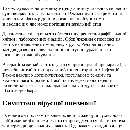
Також зауважте на можливу втрату апетиту та озноб, які часто
супроводжують дану патологію. Рекомендується тримати під
контролем рівень рідини в організмі, щоб уникнути
зневоднення, яке може погіршити загальний стан.
Діагностика складається з обстеження, рентгенографії грудної
клітки і лабораторних аналізів. Обов’язковим є проведення
тестів на виявлення ймовірних вірусів. Реалізація даних
заходів дозволить лікарю оцінити ступінь ураження та
визначити план лікування.
В терапії зазвичай застосовуються противірусні препарати і, за
потреби, антибіотики для запобігання вторинних інфекцій.
Також важливо дотримуватись постільного режиму та
вживати багато рідини. Пам’ятайте, ефективна терапія
розпочинається з ранньої діагностики, тому не зволікайте з
візитом до лікаря.
Симптоми вірусної пневмонії
Основними проявами є кашель, який може бути сухим або з
гнійними виділеннями. Часто супроводжується підвищенням
температури до значних значень. Відзначається задишка, що