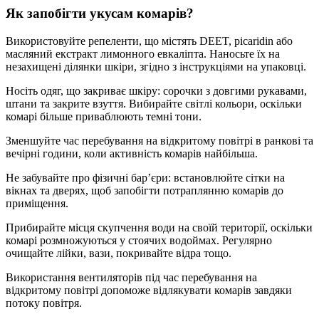
Як запобігти укусам комарів?
Використовуйте репеленти, що містять DEET, picaridin або
масляний екстракт лимонного евкаліпта. Наносьте їх на
незахищені ділянки шкіри, згідно з інструкціями на упаковці.
Носіть одяг, що закриває шкіру: сорочки з довгими рукавами,
штани та закрите взуття. Вибирайте світлі кольори, оскільки
комарі більше приваблюють темні тони.
Зменшуйте час перебування на відкритому повітрі в ранкові та
вечірні години, коли активність комарів найбільша.
Не забувайте про фізичні бар’єри: встановлюйте сітки на
вікнах та дверях, щоб запобігти потраплянню комарів до
приміщення.
Прибирайте місця скупчення води на своїй території, оскільки
комарі розмножуються у стоячих водоймах. Регулярно
очищайте лійки, вази, покривайте відра тощо.
Використання вентиляторів під час перебування на
відкритому повітрі допоможе відлякувати комарів завдяки
потоку повітря.