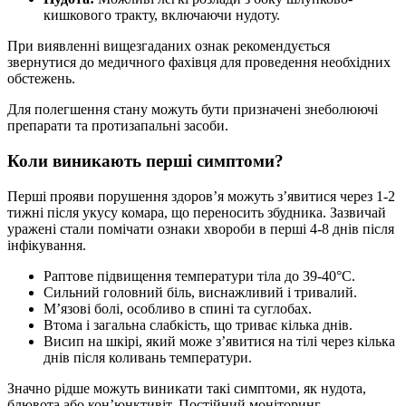
кишкового тракту, включаючи нудоту.
При виявленні вищезгаданих ознак рекомендується
звернутися до медичного фахівця для проведення необхідних
обстежень.
Для полегшення стану можуть бути призначені знеболюючі
препарати та протизапальні засоби.
Коли виникають перші симптоми?
Перші прояви порушення здоров’я можуть з’явитися через 1-2
тижні після укусу комара, що переносить збудника. Зазвичай
уражені стали помічати ознаки хвороби в перші 4-8 днів після
інфікування.
Раптове підвищення температури тіла до 39-40°C.
Сильний головний біль, виснажливий і тривалий.
М’язові болі, особливо в спині та суглобах.
Втома і загальна слабкість, що триває кілька днів.
Висип на шкірі, який може з’явитися на тілі через кілька
днів після коливань температури.
Значно рідше можуть виникати такі симптоми, як нудота,
блювота або кон’юнктивіт. Постійний моніторинг