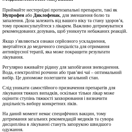
Приймайте нестероїдні протизапальні препарати, такі як
Ібупрофен
або
Диклофенак
, для зменшення болю та
запалення. Доза залежить від вашого віку та стану здоров’я,
тому проконсультуйтеся з лікарем. Важливо дотримуватися
рекомендованих дозувань, щоб уникнути небажаних реакцій.
Якщо з’являються ознаки серйозного ускладнення,
звертайтеся до медичного спеціаліста для отримання
антивірусної терапії, яка може покращити результати
лікування.
Регулярно вживайте рідину для запобігання зневоднення.
Вода, електролітні розчини або трав’яні чаї – оптимальний
вибір. Це допоможе полегшити загальний стан.
Слід уникати самостійного призначення препаратів для
лікування тяжких випадків, оскільки тільки лікар може
оцінити ступінь тяжкості захворювання і визначити
доцільність вибору конкретних ліків.
На даний момент немає специфічних вакцин, тому
дотримання загальних рекомендацій медиків та сувора
дисципліна в лікуванні стануть запорукою швидшого
одужання.