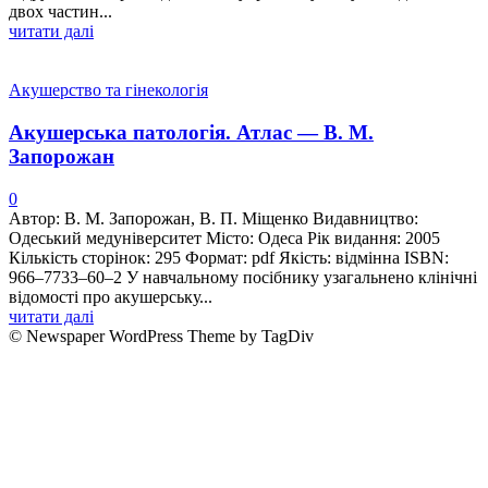
двох частин...
читати далі
Акушерство та гінекологія
Акушерська патологія. Атлас — В. М.
Запорожан
0
Автор: В. М. Запорожан, В. П. Міщенко Видавництво:
Одеський медуніверситет Місто: Одеса Рік видання: 2005
Кількість сторінок: 295 Формат: pdf Якість: відмінна ISBN:
966–7733–60–2 У навчальному посiбнику узагальнено клiнiчнi
вiдомостi про акушерську...
читати далі
© Newspaper WordPress Theme by TagDiv