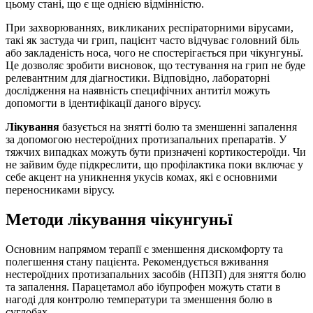
цьому стані, що є ще однією відмінністю.
При захворюваннях, викликаних респіраторними вірусами,
такі як застуда чи грип, пацієнт часто відчуває головний біль
або закладеність носа, чого не спостерігається при чікунгуньї.
Це дозволяє зробити висновок, що тестування на грип не буде
релевантним для діагностики. Відповідно, лабораторні
дослідження на наявність специфічних антитіл можуть
допомогти в ідентифікації даного вірусу.
Лікування
базується на знятті болю та зменшенні запалення
за допомогою нестероїдних протизапальних препаратів. У
тяжчих випадках можуть бути призначені кортикостероїди. Чи
не зайвим буде підкреслити, що профілактика поки включає у
себе акцент на уникнення укусів комах, які є основними
переносниками вірусу.
Методи лікування чікунгуньї
Основним напрямом терапії є зменшення дискомфорту та
полегшення стану пацієнта. Рекомендується вживання
нестероїдних протизапальних засобів (НПЗП) для зняття болю
та запалення. Парацетамол або ібупрофен можуть стати в
нагоді для контролю температури та зменшення болю в
суглобах.