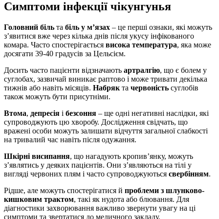
Симптоми інфекції чікунгунья
Головний біль
та
біль у м’язах
– це перші ознаки, які можуть
з’явитися вже через кілька днів після укусу інфікованого
комара. Часто спостерігається
висока температура
, яка може
досягати 39-40 градусів за Цельсієм.
Досить часто пацієнти відзначають
артралгію
, що є болем у
суглобах, зазвичай виникає раптово і може тривати декілька
тижнів або навіть місяців.
Набряк
та
червоність
суглобів
також можуть бути присутніми.
Втома
,
депресія
і
безсоння
– ще одні негативні наслідки, які
супроводжують цю хворобу. Дослідження свідчать, що
вражені особи можуть залишати відчуття загальної слабкості
на тривалий час навіть після одужання.
Шкірні висипання
, що нагадують кропив’янку, можуть
з’являтись у деяких пацієнтів. Они з’являються на тілі у
вигляді червоних плям і часто супроводжуються
свербінням
.
Рідше, але можуть спостерігатися й
проблеми з шлунково-
кишковим трактом
, такі як нудота або блювання. Для
діагностики захворювання важливо звернути увагу на ці
симптоми та звертатися до медичного закладу.