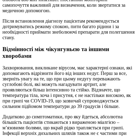
самопочуття важливий для визначення, коли звертатися за
медичною допомогою.
Після встановлення діагнозу пацієнтам рекомендується
дотримуватись режиму спокою, пити багато рідини і за
необхідності приймати знеболюючі препарати для полегшення
стану.
Відмінності між чікунгуньєю та іншими
хворобами
Захворювання, викликане вірусом, має характерні ознаки, які
допомагають відрізнити його від інших недуг. Перш за все,
зверніть увагу на те, що при цьому недугу переважають
суглобові болі, які можуть нагадувати артрит, але
проявляються більш інтенсивно та стійко. Відзначте, що
температура тіла, хоча і присутня, є не настільки високою, як
при грипі чи COVID-19, що зазвичай супроводжується
сильним підйомом температури до 39 градусів і більше.
Додатково до симптоматики, про яку йдеться, абсолютна
більшість пацієнтів стикаються з вираженою міалгією –
м’язовими болями, що вкрай рідко трапляється при грипі.
Інфекції верхніх дихальних шляхів також не є частими при