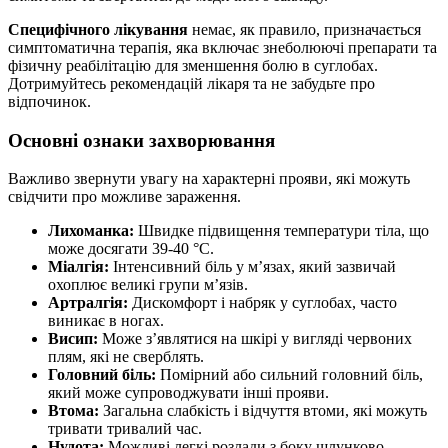
Специфічного лікування
немає, як правило, призначається
симптоматична терапія, яка включає знеболюючі препарати та
фізичну реабілітацію для зменшення болю в суглобах.
Дотримуйтесь рекомендацій лікаря та не забудьте про
відпочинок.
Основні ознаки захворювання
Важливо звернути увагу на характерні прояви, які можуть
свідчити про можливе зараження.
Лихоманка:
Швидке підвищення температури тіла, що
може досягати 39-40 °C.
Міалгія:
Інтенсивний біль у м’язах, який зазвичай
охоплює великі групи м’язів.
Артралгія:
Дискомфорт і набряк у суглобах, часто
виникає в ногах.
Висип:
Може з’являтися на шкірі у вигляді червоних
плям, які не сверблять.
Головний біль:
Помірний або сильний головний біль,
який може супроводжувати інші прояви.
Втома:
Загальна слабкість і відчуття втоми, які можуть
тривати тривалий час.
Нудота:
Можливі легкі розлади з боку шлунково-