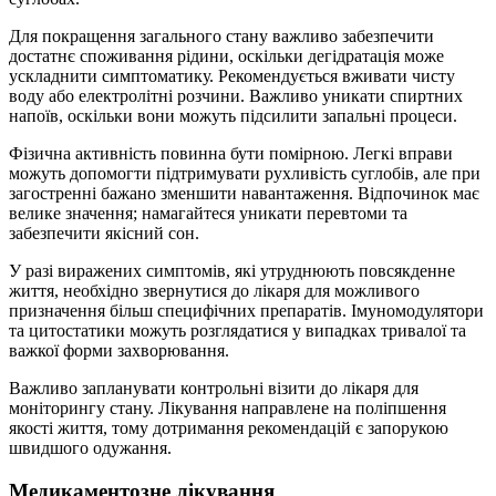
Для покращення загального стану важливо забезпечити
достатнє споживання рідини, оскільки дегідратація може
ускладнити симптоматику. Рекомендується вживати чисту
воду або електролітні розчини. Важливо уникати спиртних
напоїв, оскільки вони можуть підсилити запальні процеси.
Фізична активність повинна бути помірною. Легкі вправи
можуть допомогти підтримувати рухливість суглобів, але при
загостренні бажано зменшити навантаження. Відпочинок має
велике значення; намагайтеся уникати перевтоми та
забезпечити якісний сон.
У разі виражених симптомів, які утруднюють повсякденне
життя, необхідно звернутися до лікаря для можливого
призначення більш специфічних препаратів. Імуномодулятори
та цитостатики можуть розглядатися у випадках тривалої та
важкої форми захворювання.
Важливо запланувати контрольні візити до лікаря для
моніторингу стану. Лікування направлене на поліпшення
якості життя, тому дотримання рекомендацій є запорукою
швидшого одужання.
Медикаментозне лікування