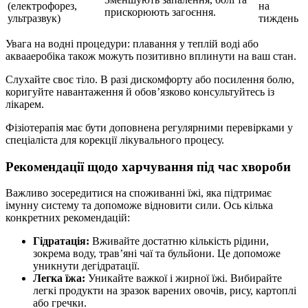
(електрофорез,
на
прискорюють загоєння.
ультразвук)
тиждень
Увага на водні процедури: плавання у теплій воді або
аквааеробіка також можуть позитивно вплинути на ваш стан.
Слухайте своє тіло. В разі дискомфорту або посилення болю,
коригуйте навантаження й обов’язково консультуйтесь із
лікарем.
Фізіотерапія має бути доповнена регулярними перевірками у
спеціаліста для корекції лікувального процесу.
Рекомендації щодо харчування під час хвороби
Важливо зосередитися на споживанні їжі, яка підтримає
імунну систему та допоможе відновити сили. Ось кілька
конкретних рекомендацій:
Гідратація:
Вживайте достатню кількість рідини,
зокрема воду, трав’яні чаї та бульйони. Це допоможе
уникнути дегідратації.
Легка їжа:
Уникайте важкої і жирної їжі. Вибирайте
легкі продукти на зразок варених овочів, рису, картоплі
або гречки.