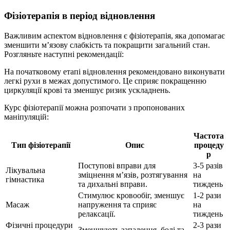
Фізіотерапія в період відновлення
Важливим аспектом відновлення є фізіотерапія, яка допомагає
зменшити м’язову слабкість та покращити загальний стан.
Розгляньте наступні рекомендації:
На початковому етапі відновлення рекомендовано виконувати
легкі рухи в межах допустимого. Це сприяє покращенню
циркуляції крові та зменшує ризик ускладнень.
Курс фізіотерапії можна розпочати з пропонованих
маніпуляцій:
Частота
Тип фізіотерапії
Опис
процеду
р
Поступові вправи для
3-5 разів
Лікувальна
зміцнення м’язів, розтягування
на
гімнастика
та дихальні вправи.
тиждень
Стимулює кровообіг, зменшує
1-2 рази
Масаж
напруження та сприяє
на
релаксації.
тиждень
Фізичні процедури
2-3 рази
Зменшують запалення, болі та