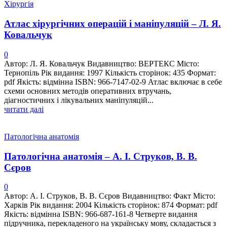
Хірургія
Атлас хірургічних операцій і маніпуляцій – Л. Я.
Ковальчук
0
Автор: Л. Я. Ковальчук Видавництво: ВЕРТЕКС Місто:
Тернопіль Рік видання: 1997 Кількість сторінок: 435 Формат:
pdf Якість: відмінна ISBN: 966-7147-02-9 Атлас включає в себе
схеми основних методів оперативних втручань,
діагностичних і лікувальних маніпуляцій...
читати далі
Патологічна анатомія
Патологічна анатомія – А. І. Струков, В. В.
Сєров
0
Автор: А. І. Струков, В. В. Сєров Видавництво: Факт Місто:
Харків Рік видання: 2004 Кількість сторінок: 874 Формат: pdf
Якість: відмінна ISBN: 966-687-161-8 Четверте видання
підручника, перекладеного на українську мову, складається з