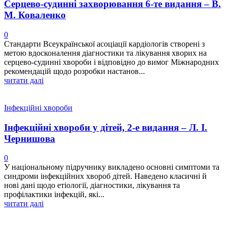
Серцево-судинні захворювання 6-те видання – В.
М. Коваленко
0
Стандарти Всеукраїнської асоціації кардіологів створені з
метою вдосконалення діагностики та лікування хворих на
серцево-судинні хвороби і відповідно до вимог Міжнародних
рекомендацій щодо розробки настанов...
читати далі
Інфекційні хвороби
Інфекційні хвороби у дітей, 2-е видання – Л. І.
Чернишова
0
У національному підручнику викладено основні симптоми та
синдроми інфекційних хвороб дітей. Наведено класичні й
нові дані щодо етіології, діагностики, лікування та
профілактики інфекцій, які...
читати далі