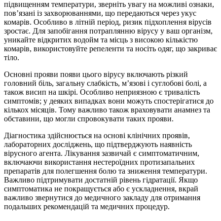
підвищенням температури, зверніть увагу на можливі ознаки,
пов’язані із захворюваннями, що передаються через укус
комарів. Особливо в літній період, ризик підхоплення вірусів
зростає. Для запобігання потраплянню вірусу у ваш організм,
уникайте відкритих водойм та місць з високою кількістю
комарів, використовуйте репеленти та носіть одяг, що закриває
тіло.
Основні прояви появи цього вірусу включають різкий
головний біль, загальну слабкість, м’язові і суглобові болі, а
також висип на шкірі. Особливо неприязною є тривалість
симптомів; у деяких випадках вони можуть спостерігатися до
кількох місяців. Тому важливо також враховувати анамнез та
обставини, що могли спровокувати таких прояви.
Діагностика здійснюється на основі клінічних проявів,
лабораторних досліджень, що підтверджують наявність
вірусного агента. Лікування зазвичай є симптоматичним,
включаючи використання нестероїдних протизапальних
препаратів для полегшення болю та зниження температури.
Важливо підтримувати достатній рівень гідратації. Якщо
симптоматика не покращується або є ускладнення, вкрай
важливо звернутися до медичного закладу для отримання
подальших рекомендацій та медичних процедур.