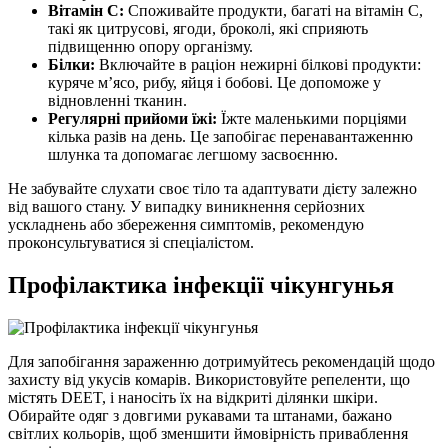
Вітамін C:
Споживайте продукти, багаті на вітамін C,
такі як цитрусові, ягоди, броколі, які сприяють
підвищенню опору організму.
Білки:
Включайте в раціон нежирні білкові продукти:
куряче м’ясо, рибу, яйця і бобові. Це допоможе у
відновленні тканин.
Регулярні прийоми їжі:
Їжте маленькими порціями
кілька разів на день. Це запобігає перенавантаженню
шлунка та допомагає легшому засвоєнню.
Не забувайте слухати своє тіло та адаптувати дієту залежно
від вашого стану. У випадку виникнення серйозних
ускладнень або збереження симптомів, рекомендую
проконсультуватися зі спеціалістом.
Профілактика інфекції чікунгунья
Для запобігання зараженню дотримуйтесь рекомендацій щодо
захисту від укусів комарів. Використовуйте репеленти, що
містять DEET, і наносіть їх на відкриті ділянки шкіри.
Обирайте одяг з довгими рукавами та штанами, бажано
світлих кольорів, щоб зменшити ймовірність приваблення