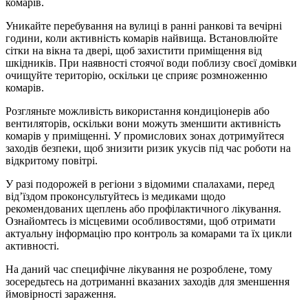
комарів.
Уникайте перебування на вулиці в ранні ранкові та вечірні
години, коли активність комарів найвища. Встановлюйте
сітки на вікна та двері, щоб захистити приміщення від
шкідників. При наявності стоячої води поблизу своєї домівки
очищуйте територію, оскільки це сприяє розмноженню
комарів.
Розгляньте можливість використання кондиціонерів або
вентиляторів, оскільки вони можуть зменшити активність
комарів у приміщенні. У промислових зонах дотримуйтеся
заходів безпеки, щоб знизити ризик укусів під час роботи на
відкритому повітрі.
У разі подорожей в регіони з відомими спалахами, перед
від’їздом проконсультуйтесь із медиками щодо
рекомендованих щеплень або профілактичного лікування.
Ознайомтесь із місцевими особливостями, щоб отримати
актуальну інформацію про контроль за комарами та їх цикли
активності.
На даний час специфічне лікування не розроблене, тому
зосередьтесь на дотриманні вказаних заходів для зменшення
ймовірності зараження.