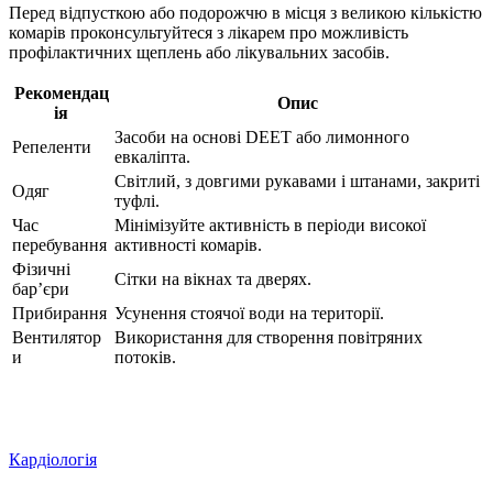
Перед відпусткою або подорожчю в місця з великою кількістю
комарів проконсультуйтеся з лікарем про можливість
профілактичних щеплень або лікувальних засобів.
Рекомендац
Опис
ія
Засоби на основі DEET або лимонного
Репеленти
евкаліпта.
Світлий, з довгими рукавами і штанами, закриті
Одяг
туфлі.
Час
Мінімізуйте активність в періоди високої
перебування
активності комарів.
Фізичні
Сітки на вікнах та дверях.
бар’єри
Прибирання
Усунення стоячої води на території.
Вентилятор
Використання для створення повітряних
и
потоків.
Кардіологія