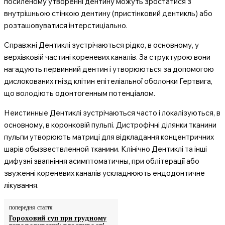
посиленому утворенні дентину можуть зростатися з
внутрішньою стінкою дентину (пристінковий дентикль) або
розташовуватися інтерстиціально.
Справжні Дентиклі зустрічаються рідко, в основному, у
верхівковій частині кореневих каналів. За структурою вони
нагадують первинний дентин і утворюються за допомогою
дислокованих гнізд клітин епітеліальної оболонки Гертвига,
що володіють одонтогенным потенціалом.
Неистинные Дентиклі зустрічаються часто і локалізуються, в
основному, в коронковій пульпі. Дистрофічні ділянки тканини
пульпи утворюють матриці для відкладання концентричних
шарів обызвествленной тканини. Клінічно Дентиклі та інші
дифузні звапніння асимптоматичны, при облітерації або
звуженні кореневих каналів ускладнюють ендодонтичне
лікування.
попередня стаття
Гороховий суп при грудному