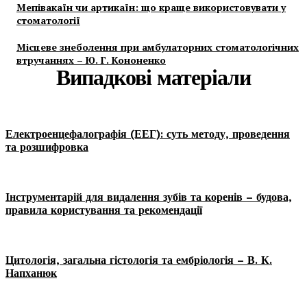
Мепівакаїн чи артикаїн: що краще використовувати у
стоматології
Місцеве знеболення при амбулаторних стоматологічних
втручаннях – Ю. Г. Кононенко
Випадкові матеріали
Електроенцефалографія (ЕЕГ): суть методу, проведення
та розшифровка
Інструментарій для видалення зубів та коренів – будова,
правила користування та рекомендації
Цитологія, загальна гістологія та ембріологія – В. К.
Напханюк