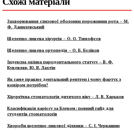
Схожі матеріали
Захворювання слизової оболонки порожнини рота – М.
Ф. Данилевський
Щелепно-лицева хірургія – О. О. Тимофєєв
Щелепно-лицева ортопедія – О. Б. Бєліков
Індексна оцінка пародонтального статусу – В. Ф.
Куцевляк, Ю. В. Лахтін
Як саме працює дентальний рентген і чому фартух з
коміром потрібен?
Хірургічна стоматологія дитячого віку – Л. В. Харьков
Класифікація карієсу за Блеком: повний гайд для
студентів стоматологів
Хвороби щелепно-лицевої ділянки – С. І. Черкашин