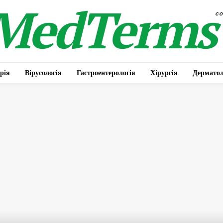
MedTerms
c
рія
Вірусологія
Гастроентерологія
Хірургія
Дерматол