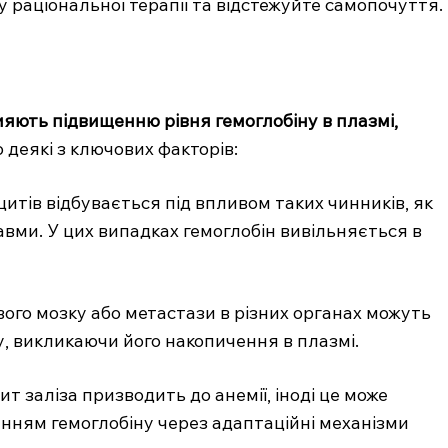
у раціональної терапії та відстежуйте самопочуття.
ияють підвищенню рівня гемоглобіну в плазмі,
деякі з ключових факторів:
итів відбувається під впливом таких чинників, як
авми. У цих випадках гемоглобін вивільняється в
вого мозку або метастази в різних органах можуть
, викликаючи його накопичення в плазмі.
т заліза призводить до анемії, іноді це може
ням гемоглобіну через адаптаційні механізми