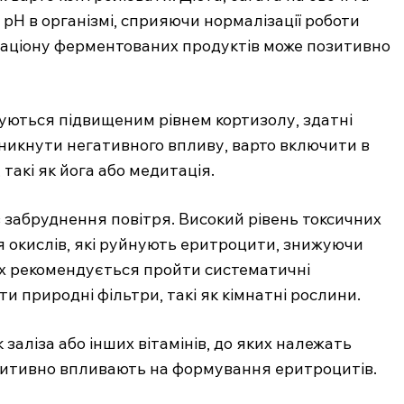
pH в організмі, сприяючи нормалізації роботи
раціону ферментованих продуктів може позитивно
джуються підвищеним рівнем кортизолу, здатні
уникнути негативного впливу, варто включити в
 такі як йога або медитація.
 забруднення повітря. Високий рівень токсичних
 окислів, які руйнують еритроцити, знижуючи
ках рекомендується пройти систематичні
и природні фільтри, такі як кімнатні рослини.
 заліза або інших вітамінів, до яких належать
позитивно впливають на формування еритроцитів.