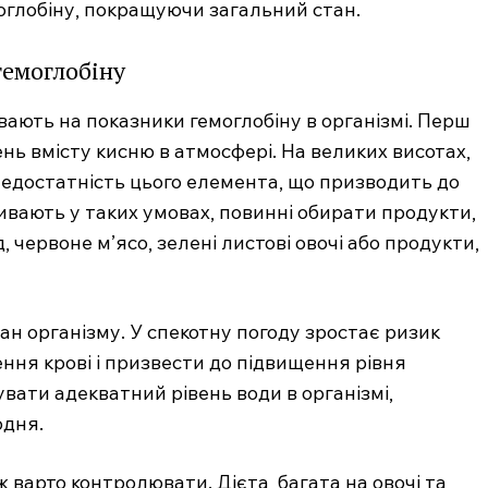
глобіну, покращуючи загальний стан.
гемоглобіну
ають на показники гемоглобіну в організмі. Перш
ень вмісту кисню в атмосфері. На великих висотах,
недостатність цього елемента, що призводить до
ивають у таких умовах, повинні обирати продукти,
 червоне м’ясо, зелені листові овочі або продукти,
ан організму. У спекотну погоду зростає ризик
ення крові і призвести до підвищення рівня
вати адекватний рівень води в організмі,
одня.
варто контролювати. Дієта, багата на овочі та