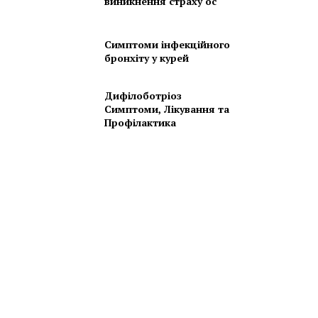
виникнення страху ос
Симптоми інфекційного
бронхіту у курей
Дифілоботріоз
Симптоми, Лікування та
Профілактика