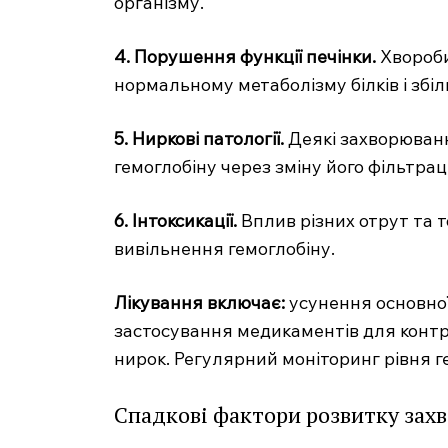
організму.
4. Порушення функції печінки.
Хвороби
нормальному метаболізму білків і збіл
5. Ниркові патології.
Деякі захворюван
гемоглобіну через зміну його фільтрації
6. Інтоксикації.
Вплив різних отрут та т
вивільнення гемоглобіну.
MedTerms
Лікування включає:
усунення основно
професійний
застосування медикаментів для контро
порт
нирок. Регулярний моніторинг рівня г
Спадкові фактори розвитку зах