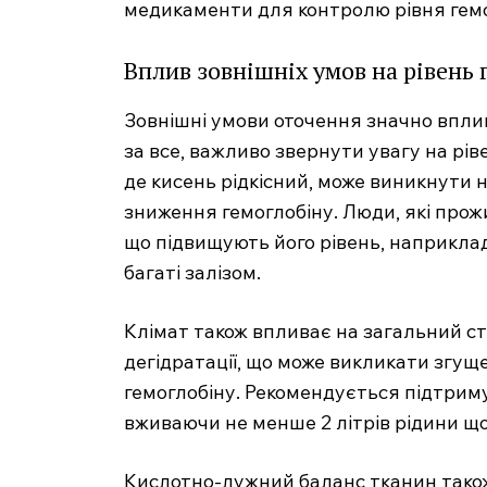
медикаменти для контролю рівня гемо
Вплив зовнішніх умов на рівень 
Зовнішні умови оточення значно вплив
за все, важливо звернути увагу на рів
де кисень рідкісний, може виникнути 
зниження гемоглобіну. Люди, які прож
що підвищують його рівень, наприклад,
багаті залізом.
Клімат також впливає на загальний ст
дегідратації, що може викликати згущ
гемоглобіну. Рекомендується підтриму
вживаючи не менше 2 літрів рідини щ
Кислотно-лужний баланс тканин також 