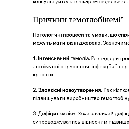
консультуйтесь із лікарем щодо вибор
Причини гемоглобінемії
Патологічні процеси та умови, що спр
можуть мати різні джерела.
Зазначимо 
1. Інтенсивний гемоліз.
Розпад еритроц
автоімунні порушення, інфекції або тр
кровотік.
2. Злоякісні новоутворення.
Рак кістко
підвищувати виробництво гемоглобіну
3. Дефіцит заліза.
Хоча зазвичай дефіци
супроводжуватись відносним підвищен