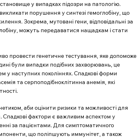
становище у випадках підозри на патологію.
Підписка
 викликати порушення у синтезі гемоглобіну, що
Мій акаунт
илення. Зокрема, мутовані гени, відповідальні за
Медичні книги
глобіну, можуть передаватися нащадкам і стати
E NOW
ливо провести генетичне тестування, яке допоможе
дині були випадки подібних захворювань, це
ем у наступних поколіннях. Спадкові форми
семія та серпоподібноклітинна анемія, які
тності.
нетиком, аби оцінити ризики та можливості для
. Спадкові фактори є важливим аспектом у
енні за пацієнтами. Для симптоматичного
мпоненти, що поліпшують иммунітет, а також