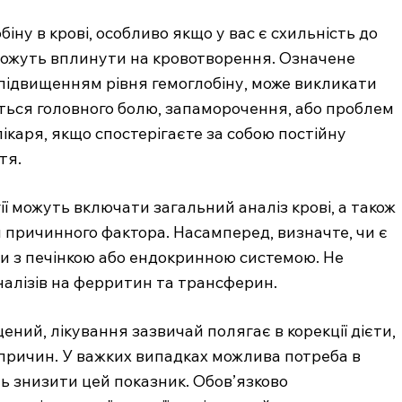
іну в крові, особливо якщо у вас є схильність до
 можуть вплинути на кровотворення. Означене
підвищенням рівня гемоглобіну, може викликати
ться головного болю, запаморочення, або проблем
ікаря, якщо спостерігаєте за собою постійну
тя.
ії можуть включати загальний аналіз крові, а також
 причинного фактора. Насамперед, визначте, чи є
ми з печінкою або ендокринною системою. Не
налізів на ферритин та трансферин.
ений, лікування зазвичай полягає в корекції дієти,
их причин. У важких випадках можлива потреба в
ь знизити цей показник. Обов’язково