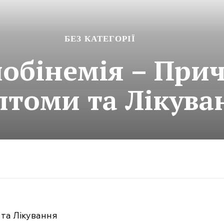
БЕЗ КАТЕГОРІЇ
лобінемія – При
томи та Лікува