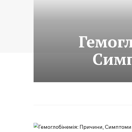
Гемог
Симп