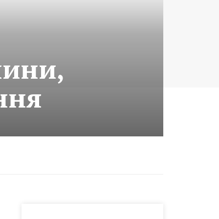
чини,
ння