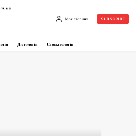
om.ua
Моя сторінка
SUBSCRIBE
огія
Дієтологія
Стоматологія