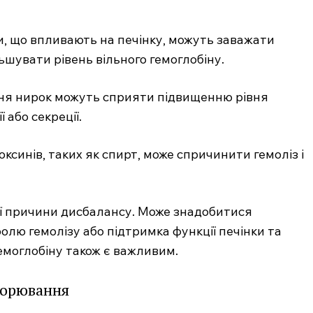
, що впливають на печінку, можуть заважати
ьшувати рівень вільного гемоглобіну.
ня нирок можуть сприяти підвищенню рівня
 або секреції.
оксинів, таких як спирт, може спричинити гемоліз і
.com.ua
ї причини дисбалансу. Може знадобитися
 медичний
лю гемолізу або підтримка функції печінки та
ал
Company
емоглобіну також є важливим.
ворювання
Про нас
Контакти