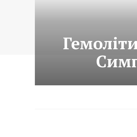
Гемоліт
Симп