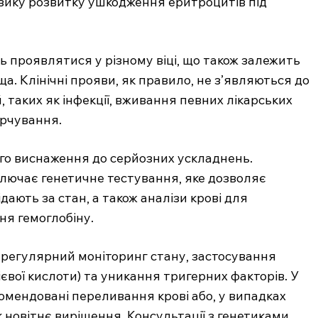
зику розвитку ушкодження еритроцитів під
ь проявлятися у різному віці, що також залежить
а. Клінічні прояви, як правило, не з’являються до
 таких як інфекції, вживання певних лікарських
арчування.
го виснаження до серйозних ускладнень.
ключає генетичне тестування, яке дозволяє
дають за стан, а також аналізи крові для
вня гемоглобіну.
регулярний моніторинг стану, застосування
євої кислоти) та уникання тригерних факторів. У
комендовані переливання крові або, у випадках
к новітнє вирішення. Консультації з генетиками