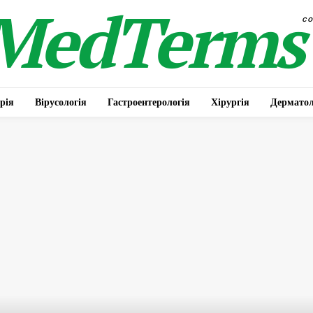
MedTerms
c
рія
Вірусологія
Гастроентерологія
Хірургія
Дерматол