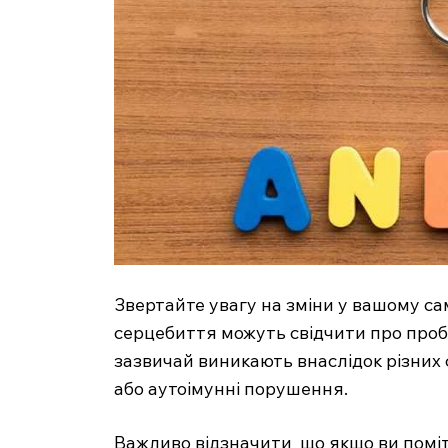
Звертайте увагу на зміни у вашому сам
серцебиття можуть свідчити про пробл
зазвичай виникають внаслідок різних ф
або аутоімунні порушення.
Важливо відзначити, що якщо ви поміт