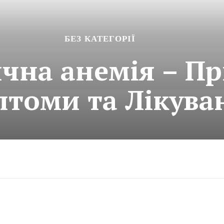
БЕЗ КАТЕГОРІЇ
ична анемія – П
томи та Лікува