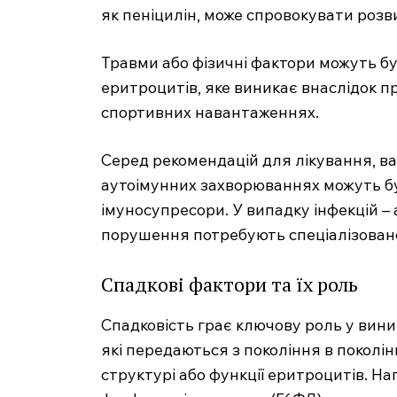
як пеніцилін, може спровокувати розви
Травми або фізичні фактори можуть 
еритроцитів, яке виникає внаслідок п
спортивних навантаженнях.
Серед рекомендацій для лікування, в
аутоімунних захворюваннях можуть бу
імуносупресори. У випадку інфекцій –
порушення потребують спеціалізовано
Спадкові фактори та їх роль
Спадковість грає ключову роль у виник
які передаються з покоління в поколі
структурі або функції еритроцитів. Н