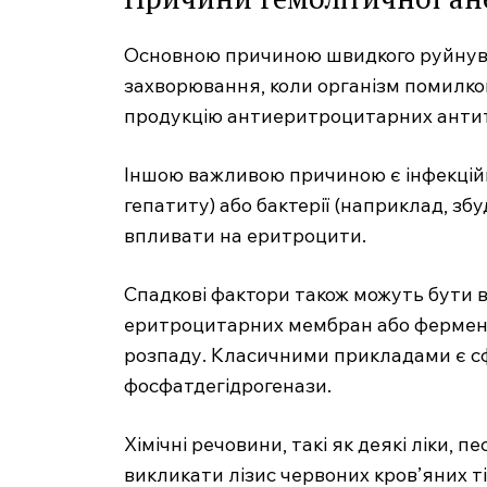
Основною причиною швидкого руйнува
захворювання, коли організм помилков
продукцію антиеритроцитарних антит
Іншою важливою причиною є інфекційні 
SUBSCRIB
гепатиту) або бактерії (наприклад, зб
впливати на еритроцити.
Спадкові фактори також можуть бути 
еритроцитарних мембран або фермент
розпаду. Класичними прикладами є сф
фосфатдегідрогенази.
Хімічні речовини, такі як деякі ліки, 
викликати лізис червоних кров’яних т