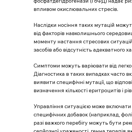
фосфатдегідрогенази (Г6ФД) надає ри
впливом окислювальних стресів.
Наслідки носіння таких мутацій можут
від факторів навколишнього середовищ
моменту настання стресових ситуацій,
засобів або відсутність адекватного х
Симптоми можуть варіювати від легко
Діагностика в таких випадках часто в
виявити специфічні мутації, що відпові
визначення кількості еритроцитів і рі
Управління ситуацією може включати 
специфічних добавок (наприклад, фолі
разі важкого перебігу можуть бути ре
серйозної ураженості, генна терапія я