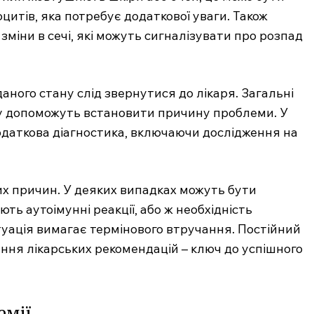
цитів, яка потребує додаткової уваги. Також
 зміни в сечі, які можуть сигналізувати про розпад
ного стану слід звернутися до лікаря. Загальні
біну допоможуть встановити причину проблеми. У
даткова діагностика, включаючи дослідження на
их причин. У деяких випадках можуть бути
.com.ua
ь аутоімунні реакції, або ж необхідність
 медичний
туація вимагає термінового втручання. Постійний
ал
ння лікарських рекомендацій – ключ до успішного
Company
Про нас
емії
Контакти