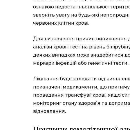
ознакою недостатньої кількості еритро
зверніть увагу на будь-які неприродні
червоних клітин крові.
Для визначення причин виникнення да
аналізи крові і тест на рівень біліру
деяких випадках може знадобитися до
маркери інфекцій або генетичні тести.
Лікування буде залежати від виявлен
MedTerms
призначені медикаменти, що пригнічуют
професійний
проведення трансфузії крові, якщо си
порт
моніторинг стану здоров’я та дотрима
відновлення.
Причини гемолітичної ан