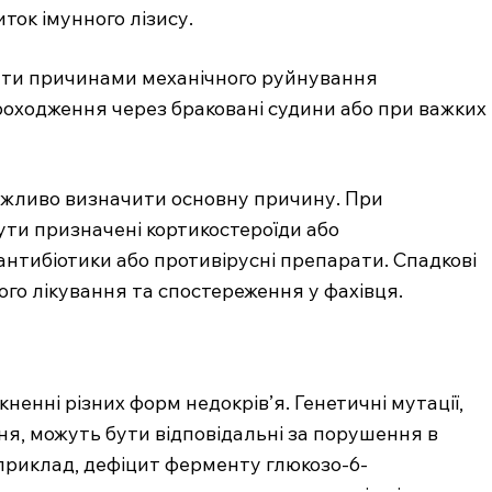
ток імунного лізису.
бути причинами механічного руйнування
роходження через браковані судини або при важких
ажливо визначити основну причину. При
ти призначені кортикостероїди або
 антибіотики або противірусні препарати. Спадкові
го лікування та спостереження у фахівця.
ненні різних форм недокрів’я. Генетичні мутації,
ння, можуть бути відповідальні за порушення в
априклад, дефіцит ферменту глюкозо-6-