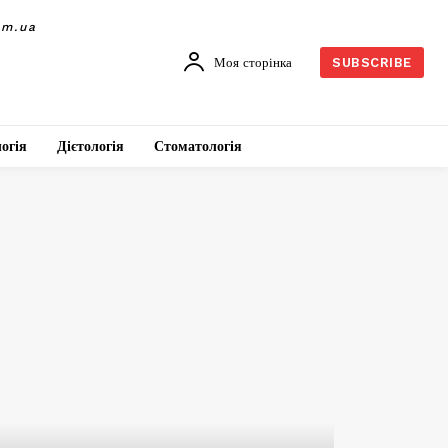
om.ua
Моя сторінка
SUBSCRIBE
огія
Дієтологія
Стоматологія