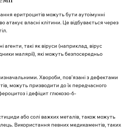
Підписка
ння еритроцитів можуть бути аутоімунні
Мій акаунт
о атакує власні клітини. Це відбувається через
Медичні книги
іл.
агенти, такі як віруси (наприклад, вірус
E NOW
удники малярії), які можуть безпосередньо
визначальними. Хвороби, пов’язані з дефектами
ів, можуть призводити до їх передчасного
ероцитоз і дефіцит глюкозо-6-
пестициди або солі важких металів, також можуть
ілець. Використання певних медикаментів, таких