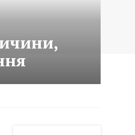
ричини,
ння