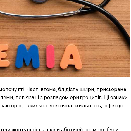
опочутті. Часті втома, блідість шкіри, прискорене
еми, пов’язані з розпадом еритроцитів. Ці ознаки
акторів, таких як генетична схильність, інфекції
или жовтушність шкіри або очей, це може бути