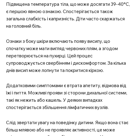
Підвищена температура тіла, що може досягати 39-40°C,
є першою явною ознакою. Спостерігається також
загальна слабкість і капризність. Діти часто скаржаться
на головний біль.
Ознаки з боку шкіри включають появу висипу, що
спочатку може мати вигляд червоних плям, а згодом
перетворюється на пухирці. Цей процес
супроводжується свербінням і дискомфортом. За кілька
днів висип може лопнути та покритися кіркою.
Додатковими симптомами є втрата апетиту, відмова від
їжі і пиття. Можливі прояви зі сторони дихальної системи,
такі як нежить або кашель. У деяких випадках
спостерігається збільшення лімфатичних вузлів.
Слід звертати увагу на поведінку дитини. Якщо вона стає
більш млявою або не проявляє активності, це може