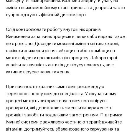
має супутні захворювання. Важливо звернути увагу на
зміни в психоемоційному стані: тривога та депресія часто
супроводжують фізичний дискомфорт.
Слід контролювати роботу внутрішніх органів.
Виникнення запальних процесів в легких або нирках також
не є рідкістю. Дослідити можливі зміни в клітинах крові,
оскільки зниження рівня лейкоцитів або тромбоцитів
може свідчити про активізацію процесу. Лабораторні
аналізи на наявність антитіл до вірусу покажуть, чи є
активне вірусне навантаження.
При наявності вказаних симптомів рекомендую
терміново звернутися до спеціаліста. У лікувальному
процесі можуть використовуватися противірусні
препарати, які допомагають зменшити вираженість
проявів і запобігти подальшим загостренням. Підтримка
імунної системи є важливою частиною терапії: вживайте
вітаміни, дотримуйтесь збалансованого харчування та