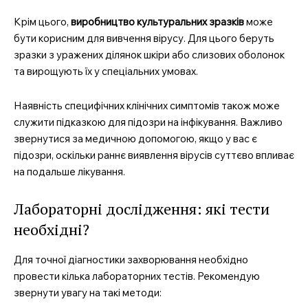
Крім цього,
виробництво культуральних зразків
може
бути корисним для вивчення вірусу. Для цього беруть
зразки з уражених ділянок шкіри або слизових оболонок
та вирощують їх у спеціальних умовах.
Наявність специфічних клінічних симптомів також може
служити підказкою для підозри на інфікування. Важливо
звернутися за медичною допомогою, якщо у вас є
MedTerms.com.ua
підозри, оскільки раннє виявлення вірусів суттєво впливає
професійний медичний
на подальше лікування.
портал
Лабораторні дослідження: які тести
необхідні?
Для точної діагностики захворювання необхідно
провести кілька лабораторних тестів. Рекомендую
звернути увагу на такі методи: