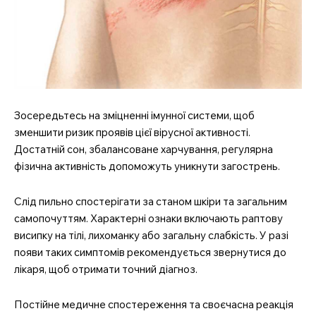
Зосередьтесь на зміцненні імунної системи, щоб
зменшити ризик проявів цієї вірусної активності.
Достатній сон, збалансоване харчування, регулярна
фізична активність допоможуть уникнути загострень.
Слід пильно спостерігати за станом шкіри та загальним
самопочуттям. Характерні ознаки включають раптову
висипку на тілі, лихоманку або загальну слабкість. У разі
появи таких симптомів рекомендується звернутися до
лікаря, щоб отримати точний діагноз.
Постійне медичне спостереження та своєчасна реакція