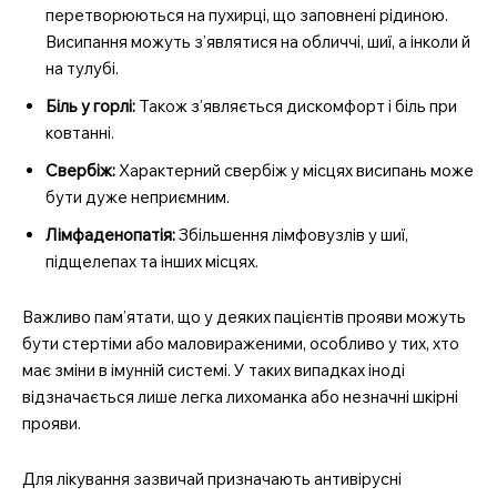
перетворюються на пухирці, що заповнені рідиною.
Висипання можуть з’являтися на обличчі, шиї, а інколи й
на тулубі.
Біль у горлі:
Також з’являється дискомфорт і біль при
ковтанні.
Свербіж:
Характерний свербіж у місцях висипань може
бути дуже неприємним.
Лімфаденопатія:
Збільшення лімфовузлів у шиї,
підщелепах та інших місцях.
Важливо пам’ятати, що у деяких пацієнтів прояви можуть
бути стертіми або маловираженими, особливо у тих, хто
має зміни в імунній системі. У таких випадках іноді
відзначається лише легка лихоманка або незначні шкірні
прояви.
Для лікування зазвичай призначають антивірусні