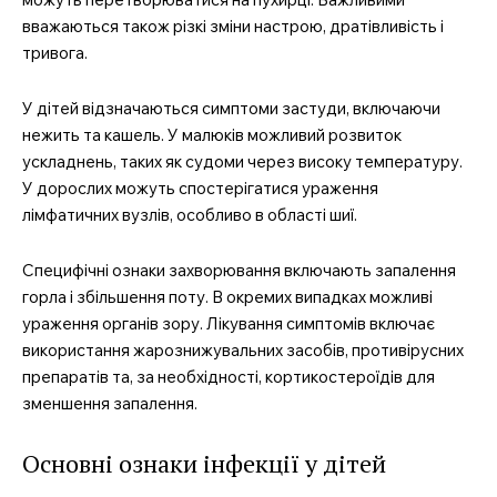
вважаються також різкі зміни настрою, дратівливість і
тривога.
У дітей відзначаються симптоми застуди, включаючи
нежить та кашель. У малюків можливий розвиток
ускладнень, таких як судоми через високу температуру.
У дорослих можуть спостерігатися ураження
лімфатичних вузлів, особливо в області шиї.
Специфічні ознаки захворювання включають запалення
горла і збільшення поту. В окремих випадках можливі
ураження органів зору. Лікування симптомів включає
використання жарознижувальних засобів, противірусних
препаратів та, за необхідності, кортикостероїдів для
зменшення запалення.
Основні ознаки інфекції у дітей