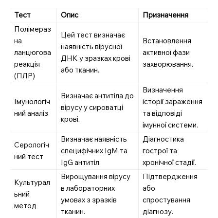
Тест
Опис
Призначення
Полімераз
Цей тест визначає
SUBSCRIBE NOW
на
Встановлення
наявність вірусної
ланцюгова
активної фази
ДНК у зразках крові
реакція
захворювання.
або тканин.
(ПЛР)
Company
Визначення
Визначає антитіла до
Імунологіч
історії зараження
вірусу у сироватці
Про нас
ний аналіз
та відповіді
крові.
імунної системи.
Контакти
Визначає наявність
Діагностика
Підписка
Серологіч
специфічних IgM та
гострої та
Мій акаунт
ний тест
IgG антитіл.
хронічної стадії.
Медичні книги
Вирощування вірусу
Підтвердження
Культурал
в лабораторних
або
ьний
умовах з зразків
спростування
метод
тканин.
діагнозу.