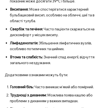
показник може досягати 39°C і більше.
Висипання:
Може спостерігатися характерний
бульбашковий висип, особливо на обличчі, шиї та в
області тулуба.
Свербіж та печіння:
Часто пацієнти скаржаться на
дискомфорт у місцях висипу.
Лімфаденопатія:
Збільшення лімфатичних вузлів,
особливо потиличних та шийних.
Втома та слабкість:
Значний спад енергії, відчуття
загального нездужання.
Додатковими ознаками можуть бути:
Головний біль:
Часто виникає м’який або помірний.
Труднощі з диханням:
Можлива поява кашлю або
проблеми з диханням у важких випадках.