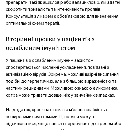
препарати, такі як ацикловір або валацикловір, які здатні
скоротити тривалість та інтенсивність проявів.
Консультація з лікарем є обов’язковою для визначення
оптимальної схеми терапії.
Вторинні прояви у пацієнтів з
ослабленим імунітетом
У пацієнтів з ослабленим імунним захистом
спостерігаються численні ускладнення, пов’язані з
активізацією вірусів. Зокрема, можливі шкірні висипання,
подібні до герпетичних, але з більшою вираженістю та
частими рецидивами. Можливою ознакою є лихоманка,
котра може тривати довше, ніж у звичайних випадках.
На додаток, хронічна втома та м’язова слабкість є
поширеними симптомами. Ці прояви можуть
підсилюватися, якщо пацієнт перебуває під стресом або