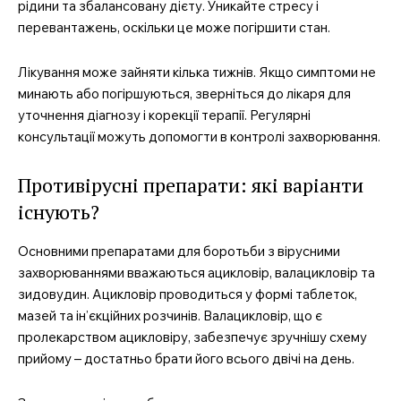
рідини та збалансовану дієту. Уникайте стресу і
перевантажень, оскільки це може погіршити стан.
Лікування може зайняти кілька тижнів. Якщо симптоми не
минають або погіршуються, зверніться до лікаря для
уточнення діагнозу і корекції терапії. Регулярні
консультації можуть допомогти в контролі захворювання.
Противірусні препарати: які варіанти
існують?
Основними препаратами для боротьби з вірусними
захворюваннями вважаються ацикловір, валацикловір та
зидовудин. Ацикловір проводиться у формі таблеток,
мазей та ін’єкційних розчинів. Валацикловір, що є
пролекарством ацикловіру, забезпечує зручнішу схему
прийому – достатньо брати його всього двічі на день.