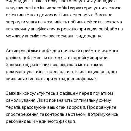
Зидовудин, з іншого боку, застосовується у випадках
нечутливості до інших засобів і характеризується своєю
ефективністю в деяких клінічних сценаріях. Важливо
звернути увагу на можливість побічних ефектів, зокрема
на класичну анафілактичну реакцію при ацикловірі, або на
можливу анемію при застосуванні зидовудину.
Антивірусні ліки необхідно починати приймати якомога
раніше, щоб зменшити тяжкість перебігу хвороби.
Залежно від клінічних показів, лікар може також
рекомендувати інші препарати, такі як ганцикловір, що
виявляє активність при ускладнених формах.
Завжди консультуйтесь з фахівцем перед початком
самолікування. Лікар призначить оптимальну схему
терапії, враховуючи ваш стан здоров’я. Продовжуйте
спостереження та контроль за станом, дотримуючись
рекомендацій медичного фахівця.