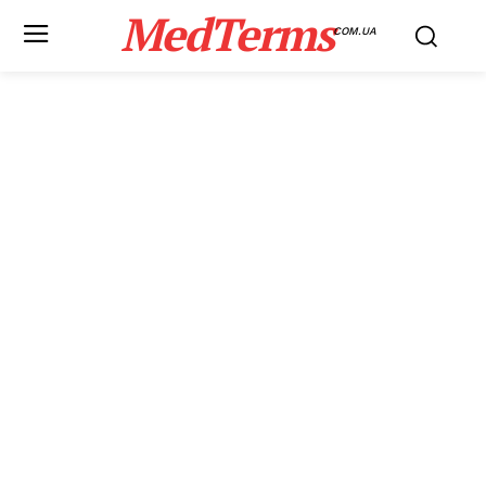
MedTerms
COM.UA