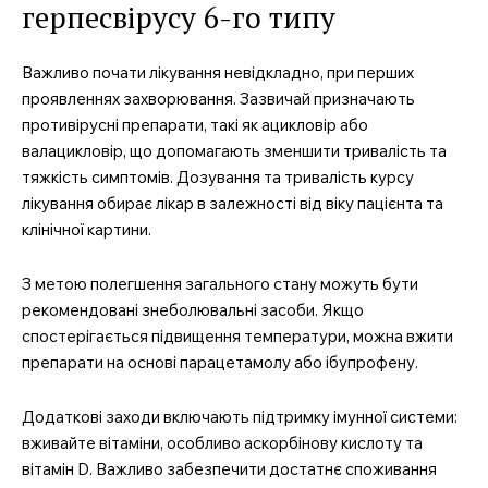
герпесвірусу 6-го типу
Важливо почати лікування невідкладно, при перших
проявленнях захворювання. Зазвичай призначають
противірусні препарати, такі як ацикловір або
валацикловір, що допомагають зменшити тривалість та
тяжкість симптомів. Дозування та тривалість курсу
лікування обирає лікар в залежності від віку пацієнта та
клінічної картини.
З метою полегшення загального стану можуть бути
рекомендовані знеболювальні засоби. Якщо
спостерігається підвищення температури, можна вжити
препарати на основі парацетамолу або ібупрофену.
Додаткові заходи включають підтримку імунної системи:
вживайте вітаміни, особливо аскорбінову кислоту та
вітамін D. Важливо забезпечити достатнє споживання