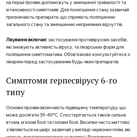
на перші прояви допоможуть у зменшенні тривалості та
інтенсивності симптомів. Для полегшення стану зазвичай
призначають препарати, що сприяють поліпшенню
загального стану та зменшенню неприємних відчуттів.
Лікування включає:
застосування противірусних засобів,
які знижують активність вірусу, та лікарських форм для
поліпшення симптоматики. Обов’язково консультуйтеся з
лікарем перед застосуванням будь-яких препаратів.
Симптоми герпесвірусу 6-го
типу
Основні прояви включають підвищену температуру, що
може досягати 39-40°C. Спостерігається також сильна
втома, м’язові болі та головні болі. Висипки часто миттєво
з’являються на шкірі, зазвичай у вигляді червоних плям, які
можуть перетворюватися на пухирці. Важливими