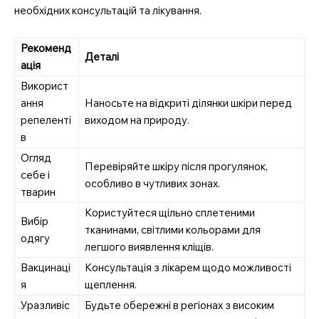
необхідних консультацій та лікування.
Рекоменд
Деталі
ація
Використ
ання
Наносьте на відкриті ділянки шкіри перед
репеленті
виходом на природу.
в
Огляд
Перевіряйте шкіру після прогулянок,
себе і
особливо в чутливих зонах.
тварин
Користуйтеся щільно сплетеними
Вибір
тканинами, світлими кольорами для
одягу
легшого виявлення кліщів.
Вакцинаці
Консультація з лікарем щодо можливості
я
щеплення.
Уразливіс
Будьте обережні в регіонах з високим