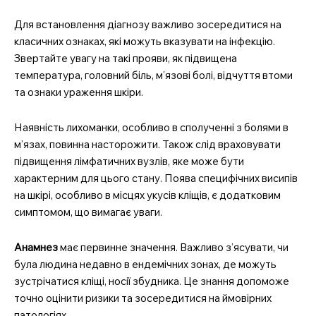
Для встановлення діагнозу важливо зосередитися на
класичних ознаках, які можуть вказувати на інфекцію.
Звертайте увагу на такі прояви, як підвищена
температура, головний біль, м’язові болі, відчуття втоми
та ознаки ураження шкіри.
Наявність лихоманки, особливо в сполученні з болями в
м’язах, повинна насторожити. Також слід враховувати
підвищення лімфатичних вузлів, яке може бути
характерним для цього стану. Поява специфічних висипів
на шкірі, особливо в місцях укусів кліщів, є додатковим
симптомом, що вимагає уваги.
Анамнез
має первинне значення. Важливо з’ясувати, чи
була людина недавно в ендемічних зонах, де можуть
зустрічатися кліщі, носії збудника. Це знання допоможе
точно оцінити ризики та зосередитися на ймовірних
патологіях.