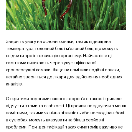
Зверніть увагу на основні ознаки, такі як підвищена
температура, головний біль і м’язовий біль, що можуть
свідчити про інтоксикацію організму. Найчастіше ці
симптоми виникають через укус інфікованої
кровососущої комахи. Якщо ви помітили подібні ознаки,
негайно зверніться до лікаря для здійснення необхідних
аналізів.
Откритими ворогами нашого здоров’я є також і тривале
відчуття втоми та слабкості. Ці прояви, поєднуючи з менш
помітними, такими як нічна пітливість або несподівані болі
в суглобах, можуть вказувати на більш серйозні
проблеми. При ідентифікації таких симптомів важливо не