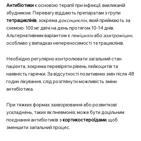
Антибіотики
є основою терапії при інфекції, викликаній
збудником. Перевагу віддають препаратам з групи
тетрациклінів
, зокрема
доксициклін
, який приймають за
схемою: 100 мг двічі на день протягом 10-14 днів.
Альтернативним варіантом є
геміцилін
або
азитроміцин
,
особливо у випадках непереносимості тетрациклінів.
Необхідно регулярно контролювати загальний стан
пацієнта, зокрема перевіряти рівень лейкоцитів та
наявність гарячки. За відсутності позитивних змін після 48
годин лікування, слід розглянути можливість зміни
антибіотика.
При тяжких формах захворювання або розвиткові
ускладнень, таких як пневмонія, може бути доцільним
поєднання антибіотиків з
кортикостероїдами
, щоб
зменшити запальний процес.