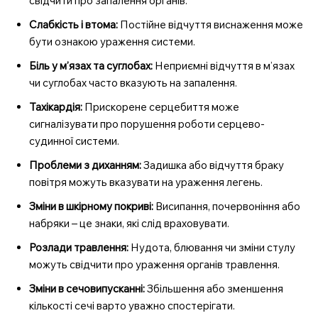
свідчити про запалення органів.
Слабкість і втома:
Постійне відчуття виснаження може
бути ознакою ураження системи.
Біль у м’язах та суглобах:
Неприємні відчуття в м’язах
чи суглобах часто вказують на запалення.
Тахікардія:
Прискорене серцебиття може
сигналізувати про порушення роботи серцево-
судинної системи.
Проблеми з диханням:
Задишка або відчуття браку
повітря можуть вказувати на ураження легень.
Зміни в шкірному покриві:
Висипання, почервоніння або
набряки – це знаки, які слід враховувати.
Розлади травлення:
Нудота, блювання чи зміни стулу
можуть свідчити про ураження органів травлення.
Зміни в сечовипусканні:
Збільшення або зменшення
кількості сечі варто уважно спостерігати.