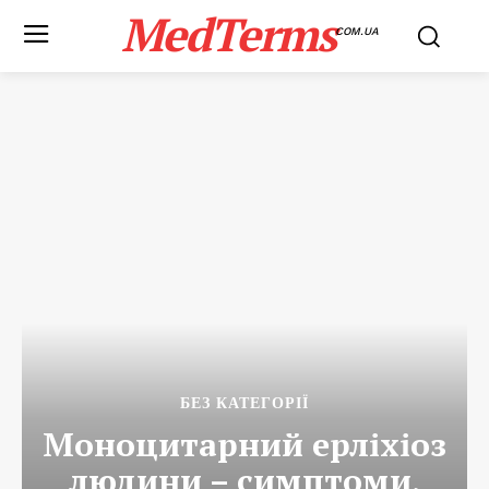
MedTerms
COM.UA
БЕЗ КАТЕГОРІЇ
Моноцитарний ерліхіоз
людини – симптоми,