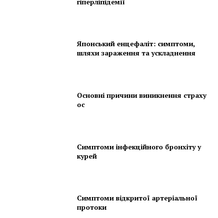
гіперліпідемії
Японський енцефаліт: симптоми,
шляхи зараження та ускладнення
Основні причини виникнення страху
ос
Симптоми інфекційного бронхіту у
курей
Симптоми відкритої артеріальної
протоки