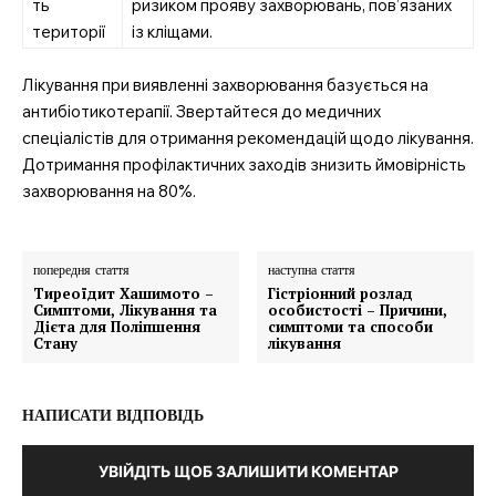
ть
ризиком прояву захворювань, пов’язаних
території
із кліщами.
Лікування при виявленні захворювання базується на
антибіотикотерапії. Звертайтеся до медичних
спеціалістів для отримання рекомендацій щодо лікування.
Дотримання профілактичних заходів знизить ймовірність
захворювання на 80%.
попередня стаття
наступна стаття
Тиреоїдит Хашимото –
Гістріонний розлад
Симптоми, Лікування та
особистості – Причини,
Дієта для Поліпшення
симптоми та способи
Стану
лікування
НАПИСАТИ ВІДПОВІДЬ
УВІЙДІТЬ ЩОБ ЗАЛИШИТИ КОМЕНТАР