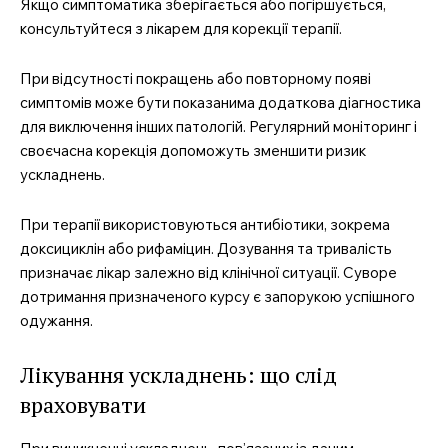
Якщо симптоматика зберігається або погіршується,
консультуйтеся з лікарем для корекції терапії.
При відсутності покращень або повторному появі
симптомів може бути показанима додаткова діагностика
для виключення інших патологій. Регулярний моніторинг і
своєчасна корекція допоможуть зменшити ризик
ускладнень.
При терапії використовуються антибіотики, зокрема
доксициклін або рифаміцин. Дозування та тривалість
призначає лікар залежно від клінічної ситуації. Суворе
дотримання призначеного курсу є запорукою успішного
одужання.
Лікування ускладнень: що слід
враховувати