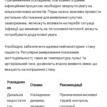
При виникненні ускладнень, пов’язаних із даним
інфекційним процесом, необхідно звернути увагу на
кілька ключових аспектів. Перш за все, важливо провести
ретельне обстеження для виявлення супутніх
захворювань, які можуть впливати на перебіг ситуації.
Інфекції, що виникають на тлі основної патології, можуть
потребувати додаткової уваги.
Необхідно забезпечити адекватний моніторинг стану
пацієнта. Регулярне вимірювання показників
життєдіяльності, таких як температура, пульс та
артеріальний тиск, дозволить вчасно виявити зміни, що
вказують на погіршення стану.
Ускладнен
Ознаки
Рекомендації
ня
Дихальна
Ускладнене
Призначення кисневої
недостатні
дихання,
терапії, контроль
сть
задишка
сатурації