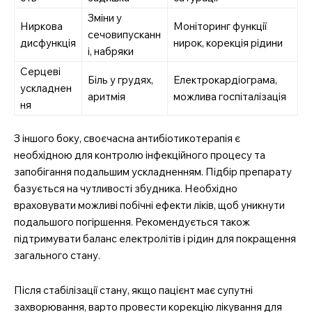
Зміни у
Ниркова
Моніторинг функції
сечовипусканн
дисфункція
нирок, корекція рідини
і, набряки
Серцеві
Біль у грудях,
Електрокардіограма,
ускладнен
аритмія
можлива госпіталізація
ня
З іншого боку, своєчасна антибіотикотерапія є
необхідною для контролю інфекційного процесу та
запобігання подальшим ускладненням. Підбір препарату
базується на чутливості збудника. Необхідно
враховувати можливі побічні ефекти ліків, щоб уникнути
подальшого погіршення. Рекомендується також
підтримувати баланс електролітів і рідин для покращення
загального стану.
Після стабілізації стану, якщо пацієнт має супутні
захворювання, варто провести корекцію лікування для