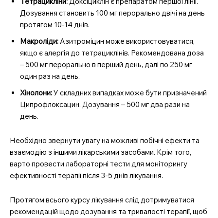
Tетрацикліни:
Доксіциклін є препаратом першої лінії.
Дозування становить 100 мг перорально двічі на день
протягом 10-14 днів.
Макроліди:
Азитроміцин може використовуватися,
якщо є алергія до тетрациклінів. Рекомендована доза
– 500 мг перорально в перший день, далі по 250 мг
один раз на день.
Хінолони:
У складних випадках може бути призначений
Ципрофлоксацин. Дозування – 500 мг два рази на
день.
Необхідно звернути увагу на можливі побічні ефекти та
взаємодію з іншими лікарськими засобами. Крім того,
варто провести лабораторні тести для моніторингу
ефективності терапії після 3-5 днів лікування.
Протягом всього курсу лікування слід дотримуватися
рекомендацій щодо дозування та тривалості терапії, щоб