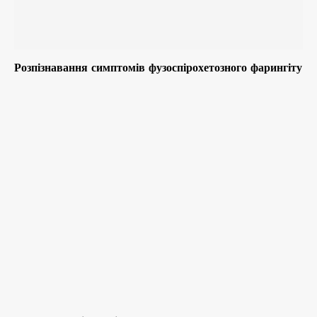
Розпізнавання симптомів фузоспірохетозного фарингіту