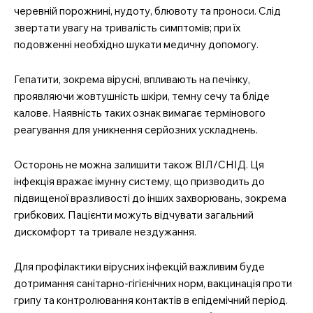
черевній порожнині, нудоту, блювоту та проноси. Слід
звертати увагу на тривалість симптомів; при їх
подовженні необхідно шукати медичну допомогу.
Гепатити, зокрема вірусні, впливають на печінку,
проявляючи жовтушність шкіри, темну сечу та бліде
калове. Наявність таких ознак вимагає термінового
реагування для уникнення серйозних ускладнень.
Осторонь не можна залишити також ВІЛ/СНІД. Ця
інфекція вражає імунну систему, що призводить до
підвищеної вразливості до інших захворювань, зокрема
грибкових. Пацієнти можуть відчувати загальний
дискомфорт та тривале нездужання.
Для профілактики вірусних інфекцій важливим буде
дотримання санітарно-гігієнічних норм, вакцинація проти
грипу та контролювання контактів в епідемічний період.
MedTerms.com.ua