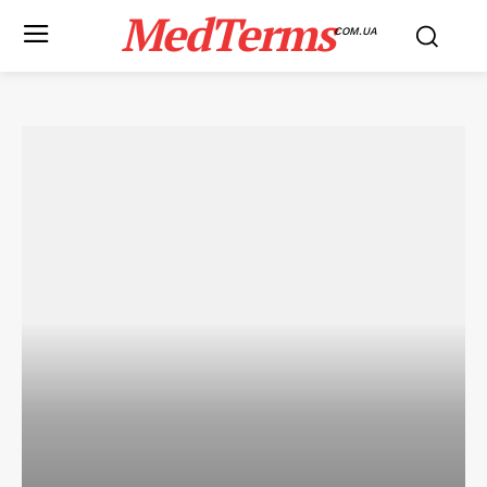
MedTerms
COM.UA