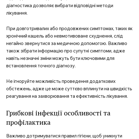
Про нас
діагностика дозволяє вибрати відповідні методи
Контакти
лікування.
Підписка
При довготривалих або продовжених симптомах, таких як
Мій акаунт
хронічний кашель або невмотивоване схуднення, слід
Медичні книги
негайно звернутися за медичною допомогою. Важливо
також зібрати інформацію про супутні симптоми, адже
навіть незначні зміни можуть бути ключовими для
встановлення точного діагнозу.
Не ігноруйте можливість проведення додаткових
обстежень, адже це може суттєво вплинути на швидкість
реагування на захворювання та ефективність лікування.
Грибкові інфекції особливості та
профілактика
Важливо дотримуватися правил гігієни, щоб уникнути