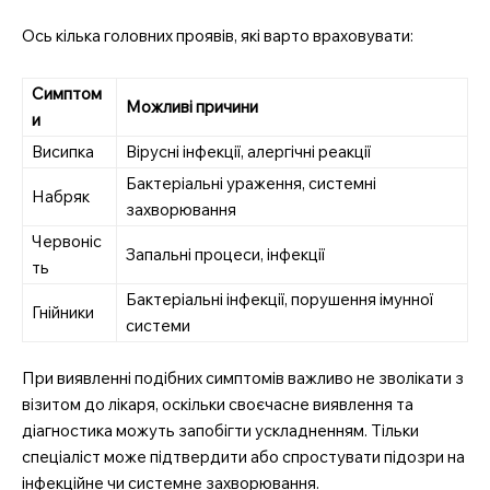
Ось кілька головних проявів, які варто враховувати:
Симптом
Можливі причини
и
Висипка
Вірусні інфекції, алергічні реакції
Бактеріальні ураження, системні
Набряк
захворювання
Червоніс
Запальні процеси, інфекції
ть
Бактеріальні інфекції, порушення імунної
Гнійники
системи
При виявленні подібних симптомів важливо не зволікати з
візитом до лікаря, оскільки своєчасне виявлення та
діагностика можуть запобігти ускладненням. Тільки
спеціаліст може підтвердити або спростувати підозри на
інфекційне чи системне захворювання.