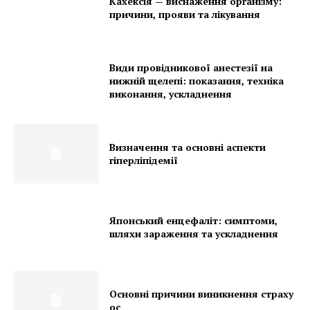
Кахексія — виснаження організму:
причини, прояви та лікування
Види провідникової анестезії на
нижній щелепі: показання, техніка
виконання, ускладнення
Визначення та основні аспекти
гіперліпідемії
Японський енцефаліт: симптоми,
шляхи зараження та ускладнення
Основні причини виникнення страху
ос