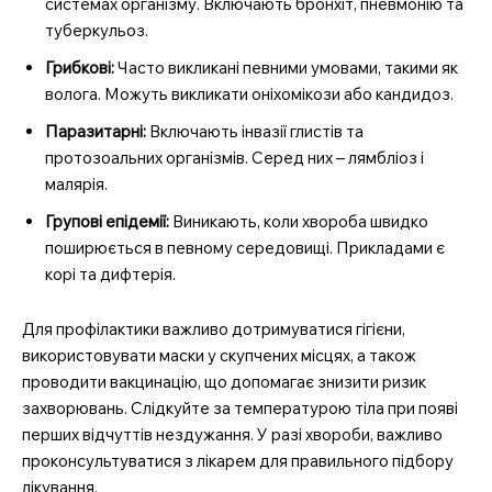
системах організму. Включають бронхіт, пневмонію та
туберкульоз.
Грибкові:
Часто викликані певними умовами, такими як
волога. Можуть викликати оніхомікози або кандидоз.
Паразитарні:
Включають інвазії глистів та
протозоальних організмів. Серед них – лямбліоз і
малярія.
Групові епідемії:
Виникають, коли хвороба швидко
поширюється в певному середовищі. Прикладами є
корі та дифтерія.
Для профілактики важливо дотримуватися гігієни,
використовувати маски у скупчених місцях, а також
проводити вакцинацію, що допомагає знизити ризик
захворювань. Слідкуйте за температурою тіла при появі
перших відчуттів нездужання. У разі хвороби, важливо
проконсультуватися з лікарем для правильного підбору
лікування.