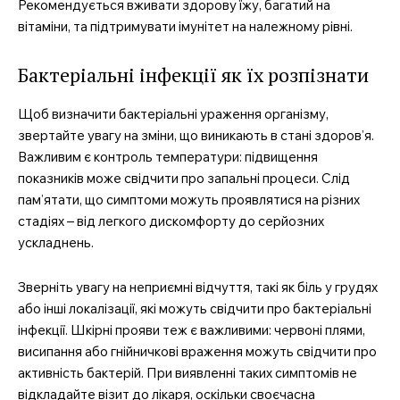
Рекомендується вживати здорову їжу, багатий на
професійний медичний
вітаміни, та підтримувати імунітет на належному рівні.
портал
Бактеріальні інфекції як їх розпізнати
Щоб визначити бактеріальні ураження організму,
звертайте увагу на зміни, що виникають в стані здоров’я.
Важливим є контроль температури: підвищення
показників може свідчити про запальні процеси. Слід
пам’ятати, що симптоми можуть проявлятися на різних
стадіях – від легкого дискомфорту до серйозних
ускладнень.
SUBSCRIBE NOW
Зверніть увагу на неприємні відчуття, такі як біль у грудях
або інші локалізації, які можуть свідчити про бактеріальні
інфекції. Шкірні прояви теж є важливими: червоні плями,
висипання або гнійничкові враження можуть свідчити про
Company
активність бактерій. При виявленні таких симптомів не
відкладайте візит до лікаря, оскільки своєчасна