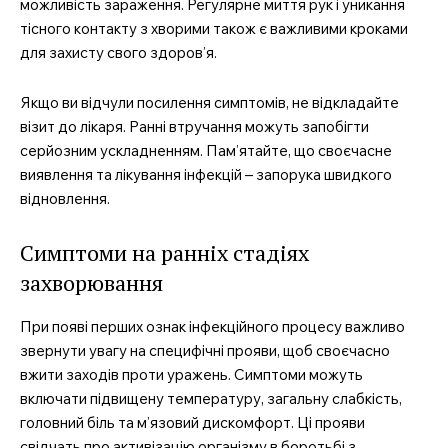
можливість зараження. Регулярне миття рук і уникання
тісного контакту з хворими також є важливими кроками
для захисту свого здоров’я.
Якщо ви відчули посилення симптомів, не відкладайте
візит до лікаря. Ранні втручання можуть запобігти
серйозним ускладненням. Пам’ятайте, що своєчасне
виявлення та лікування інфекцій – запорука швидкого
відновлення.
Симптоми на ранніх стадіях
захворювання
При появі перших ознак інфекційного процесу важливо
звернути увагу на специфічні прояви, щоб своєчасно
вжити заходів проти уражень. Симптоми можуть
включати підвищену температуру, загальну слабкість,
головний біль та м’язовий дискомфорт. Ці прояви
свідчать про активізацію організму в боротьбі з