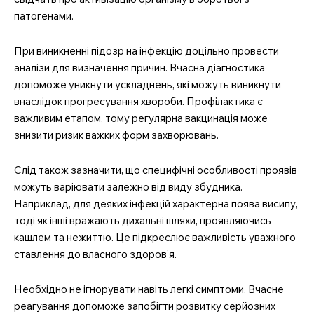
патогенами.
При виникненні підозр на інфекцію доцільно провести
аналізи для визначення причин. Вчасна діагностика
допоможе уникнути ускладнень, які можуть виникнути
внаслідок прогресування хвороби. Профілактика є
важливим етапом, тому регулярна вакцинація може
знизити ризик важких форм захворювань.
Слід також зазначити, що специфічні особливості проявів
можуть варіювати залежно від виду збудника.
Наприклад, для деяких інфекцій характерна поява висипу,
тоді як інші вражають дихальні шляхи, проявляючись
кашлем та нежиттю. Це підкреслює важливість уважного
ставлення до власного здоров’я.
Необхідно не ігнорувати навіть легкі симптоми. Вчасне
реагування допоможе запобігти розвитку серйозних