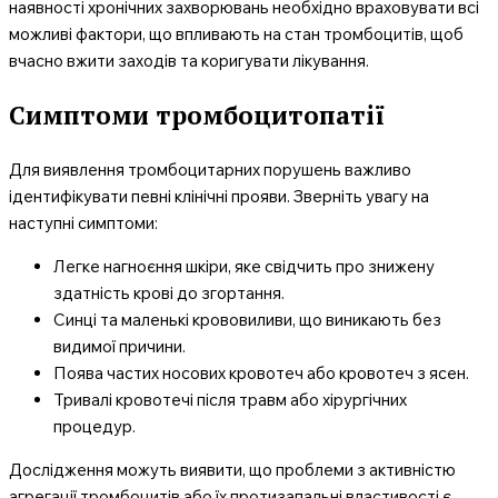
наявності хронічних захворювань необхідно враховувати всі
можливі фактори, що впливають на стан тромбоцитів, щоб
вчасно вжити заходів та коригувати лікування.
Симптоми тромбоцитопатії
Для виявлення тромбоцитарних порушень важливо
ідентифікувати певні клінічні прояви. Зверніть увагу на
наступні симптоми:
Легке нагноєння шкіри, яке свідчить про знижену
здатність крові до згортання.
Синці та маленькі крововиливи, що виникають без
видимої причини.
Поява частих носових кровотеч або кровотеч з ясен.
Тривалі кровотечі після травм або хірургічних
процедур.
Дослідження можуть виявити, що проблеми з активністю
агрегації тромбоцитів або їх протизапальні властивості є