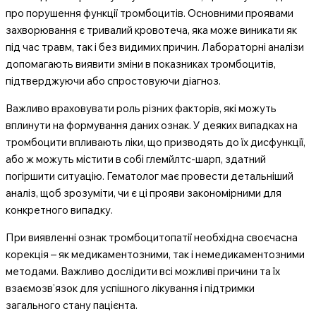
про порушення функції тромбоцитів. Основними проявами
захворювання є тривалий кровотеча, яка може виникати як
під час травм, так і без видимих причин. Лабораторні аналізи
допомагають виявити зміни в показниках тромбоцитів,
підтверджуючи або спростовуючи діагноз.
Важливо враховувати роль різних факторів, які можуть
вплинути на формування даних ознак. У деяких випадках на
тромбоцити впливають ліки, що призводять до їх дисфункції,
або ж можуть містити в собі глемйлтс-шарп, здатний
погіршити ситуацію. Гематолог має провести детальніший
аналіз, щоб зрозуміти, чи є ці прояви закономірними для
конкретного випадку.
При виявленні ознак тромбоцитопатії необхідна своєчасна
корекція – як медикаментозними, так і немедикаментозними
методами. Важливо дослідити всі можливі причини та їх
взаємозв’язок для успішного лікування і підтримки
загального стану пацієнта.