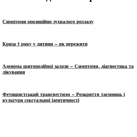
Симптоми опозиційно зухвалого розладу
Криза 1 року у дитини – як пережити
Аденома щитоподібної залози – Симптоми, діагностика та
лікування
Фетишистський трансвестизм – Розкриття таємниць і
культури сексуальної ідентичності