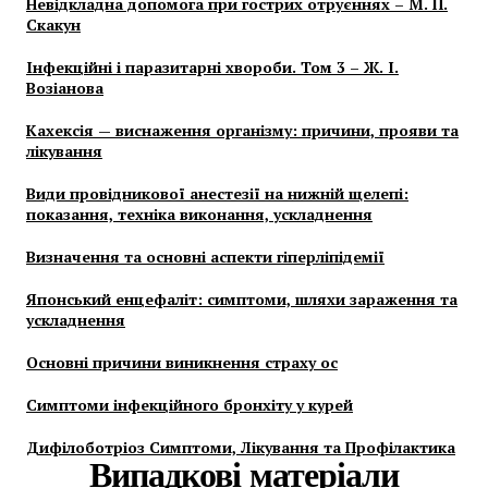
Невідкладна допомога при гострих отруєннях – М. П.
Скакун
Інфекційні і паразитарні хвороби. Том 3 – Ж. І.
Возіанова
Кахексія — виснаження організму: причини, прояви та
лікування
Види провідникової анестезії на нижній щелепі:
показання, техніка виконання, ускладнення
Визначення та основні аспекти гіперліпідемії
Японський енцефаліт: симптоми, шляхи зараження та
ускладнення
Основні причини виникнення страху ос
Симптоми інфекційного бронхіту у курей
Дифілоботріоз Симптоми, Лікування та Профілактика
Випадкові матеріали