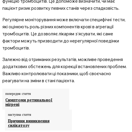
функцію тромбоцитів. Це допоможе визначити, чи має
пацієнт ризик розвитку певних станів через спадковість.
Регулярне моніторування може включати специфічні тести,
які оцінюють роль різних компонентів крові в агрегації
тромбоцитів. Це дозволяє лікарям з’ясувати, які саме
фактори можуть призводити до нерегулярної поведінки
тромбоцитів.
Залежно від отриманих результатів, можливе проведення
додаткових обстежень для корекції встановлених проблем.
Важливо контролювати ці показники, щоб своєчасно
реагувати на зміни в стані пацієнта.
попередня стаття
Симптоми ретинальної
мігрені
наступна стаття
Причини виникнення
силікатозу