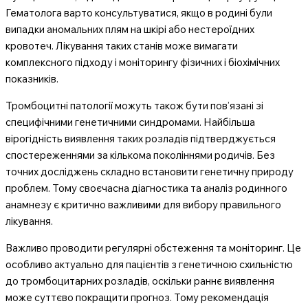
Гематолога варто консультуватися, якщо в родині були
випадки аномальних плям на шкірі або нестероїдних
кровотеч. Лікування таких станів може вимагати
комплексного підходу і моніторингу фізичних і біохімічних
показників.
Тромбоцитні патології можуть також бути пов’язані зі
специфічними генетичними синдромами. Найбільша
вірогідність виявлення таких розладів підтверджується
спостереженнями за кількома поколіннями родичів. Без
точних досліджень складно встановити генетичну природу
проблем. Тому своєчасна діагностика та аналіз родинного
анамнезу є критично важливими для вибору правильного
лікування.
Важливо проводити регулярні обстеження та моніторинг. Це
особливо актуально для пацієнтів з генетичною схильністю
до тромбоцитарних розладів, оскільки раннє виявлення
може суттєво покращити прогноз. Тому рекомендація