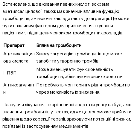
Встановлено, що вживання певних кислот, зокрема
ацетилсаліцилової, також має значний вплив на функцію
тромбоцитів, змінюючи їхню здатність до агрегації. Це може
бути важливим фактором для призначення лікування
пацієнтам з підвищеним ризиком тромбоцитних розладів.
Препарат
Вплив на тромбоцити
Ацетилсаліцил
Знижує агрегацію тромбоцитів, що може
ова кислота
запобігти утворенню тромбів.
Може зменшувати функціональність
НПЗП
тромбоцитів, збільшуючи ризик кровотеч.
Антикоагулянт
Потребують моніторингу рівня тромбоцитів
и
через можливість їх зниження.
Плануючи лікування, лікарі повинні звертати увагу на будь-які
значення тромбоцитів у тестах, адже це допоможе прийняти
рішення щодо корекції терапії, враховуючи потенційні ризики,
пов’язані із застосуванням медикаментів.