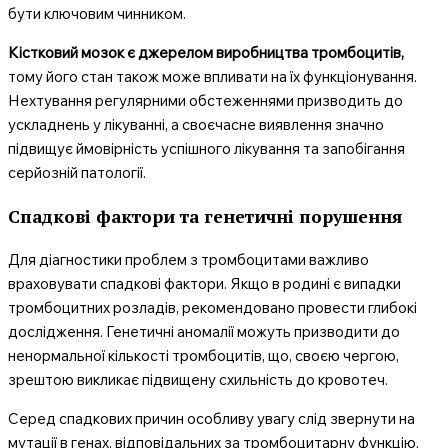
бути ключовим чинником.
Кістковий мозок є джерелом виробництва тромбоцитів,
тому його стан також може впливати на їх функціонування.
Нехтування регулярними обстеженнями призводить до
ускладнень у лікуванні, а своєчасне виявлення значно
підвищує ймовірність успішного лікування та запобігання
серйозній патології.
Спадкові фактори та генетичні порушення
Для діагностики проблем з тромбоцитами важливо
враховувати спадкові фактори. Якщо в родині є випадки
тромбоцитних розладів, рекомендовано провести глибокі
дослідження. Генетичні аномалії можуть призводити до
ненормальної кількості тромбоцитів, що, своєю чергою,
зрештою викликає підвищену схильність до кровотеч.
Серед спадкових причин особливу увагу слід звернути на
мутації в генах, відповідальних за тромбоцитарну функцію.