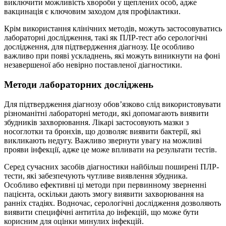
виключити можливість хвороби у щеплених особ, адже
вакцинація є ключовим заходом для профілактики.
Крім використання клінічних методів, можуть застосовуватись
лабораторні дослідження, такі як ПЛР-тест або серологічні
дослідження, для підтвердження діагнозу. Це особливо
важливо при появі ускладнень, які можуть виникнути на фоні
незавершеної або невірно поставленої діагностики.
Методи лабораторних досліджень
Для підтвердження діагнозу обов’язково слід використовувати
різноманітні лабораторні методи, які допомагають виявити
збудників захворювання. Лікарі застосовують мазки з
носоглотки та бронхів, що дозволяє виявити бактерії, які
викликають недугу. Важливо звернути увагу на можливі
прояви інфекції, адже це може впливати на результати тестів.
Серед сучасних засобів діагностики найбільш поширені ПЛР-
тести, які забезпечують чутливе виявлення збудника.
Особливо ефективні ці методи при первинному зверненні
пацієнта, оскільки дають змогу виявити захворювання на
ранніх стадіях. Водночас, серологічні дослідження дозволяють
виявити специфічні антитіла до інфекцій, що може бути
корисним для оцінки минулих інфекцій.