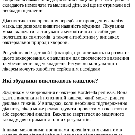
складають немовлята та маленькі діти, які ще не отримали всі
необхідні щеплення.
Діагностика захворювання передбачає проведення аналізу
мазка, що дозволяє виявити наявність збудника. Лікування
може включати застосування муколітичних засобів для
полегшення симптомів, а також антибіотики у випадках
бактеріальної природи хвороби.
Розуміння всіх деталей і факторів, що впливають на розвиток
цього захворювання, є важливим для своєчасного виявлення
та убезпечення від ускладнень. Регулярні консультації з
лікарем можуть запобігти серйозним наслідкам.
Які збудники викликають кашлюк?
Збудником захворювання є бактерія Bordetella pertussis. Вона
здатна викликати інтенсивний кашель, який може тривати
декілька тижнів. У випадках, коли необхідно підтвердження
діагнозу, лікар може рекомендувати провести мазок з глотки
або серологічні аналізи. Важливо звертатися до медичного
закладу для отримання точних результатів.
Іншими можливими причинами проявів таких симптомів