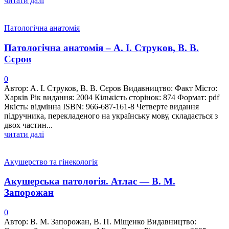
читати далі
Патологічна анатомія
Патологічна анатомія – А. І. Струков, В. В.
Сєров
0
Автор: А. І. Струков, В. В. Сєров Видавництво: Факт Місто:
Харків Рік видання: 2004 Кількість сторінок: 874 Формат: pdf
Якість: відмінна ISBN: 966-687-161-8 Четверте видання
підручника, перекладеного на українську мову, складається з
двох частин...
читати далі
Акушерство та гінекологія
Акушерська патологія. Атлас — В. М.
Запорожан
0
Автор: В. М. Запорожан, В. П. Міщенко Видавництво: