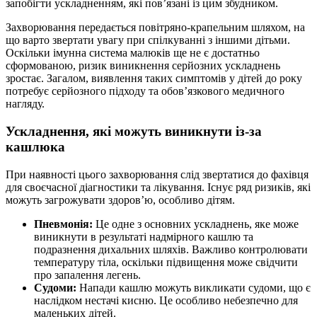
запобігти ускладненням, які пов’язані із цим збудником.
Захворювання передається повітряно-крапельним шляхом, на
що варто звертати увагу при спілкуванні з іншими дітьми.
Оскільки імунна система малюків ще не є достатньо
сформованою, ризик виникнення серйозних ускладнень
зростає. Загалом, виявлення таких симптомів у дітей до року
потребує серйозного підходу та обов’язкового медичного
нагляду.
Ускладнення, які можуть виникнути із-за
кашлюка
При наявності цього захворювання слід звертатися до фахівця
для своєчасної діагностики та лікування. Існує ряд ризиків, які
можуть загрожувати здоров’ю, особливо дітям.
Пневмонія:
Це одне з основних ускладнень, яке може
виникнути в результаті надмірного кашлю та
подразнення дихальних шляхів. Важливо контролювати
температуру тіла, оскільки підвищення може свідчити
про запалення легень.
Судоми:
Напади кашлю можуть викликати судоми, що є
наслідком нестачі кисню. Це особливо небезпечно для
маленьких дітей.