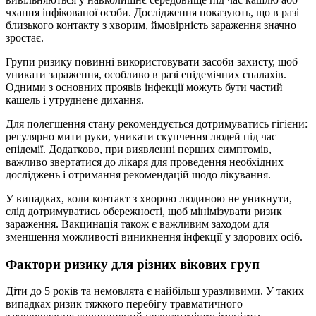
чхання інфікованої особи. Дослідження показують, що в разі
близького контакту з хворим, ймовірність зараження значно
зростає.
Групи ризику повинні використовувати засоби захисту, щоб
уникати зараження, особливо в разі епідемічних спалахів.
Одними з основних проявів інфекції можуть бути частий
кашель і утруднене дихання.
Для полегшення стану рекомендується дотримуватись гігієни:
регулярно мити руки, уникати скупчення людей під час
епідемії. Додатково, при виявленні перших симптомів,
важливо звертатися до лікаря для проведення необхідних
досліджень і отримання рекомендацій щодо лікування.
У випадках, коли контакт з хворою людиною не уникнути,
слід дотримуватись обережності, щоб мінімізувати ризик
зараження. Вакцинація також є важливим заходом для
зменшення можливості виникнення інфекції у здорових осіб.
Фактори ризику для різних вікових груп
Діти до 5 років та немовлята є найбільш уразливими. У таких
випадках ризик тяжкого перебігу травматичного