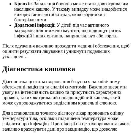
Бронхіт:
Запалення бронхів може стати довготривалим
наслідком кашлю. У такому випадку може знадобитися
використання антибіотиків, якщо збудники є
бактеріальними.
Додаткові інфекції:
У дітей під час активного
захворювання знижено імунітет, що підвищує ризик
інфекцій інших органів, наприклад, вух або горла.
Після одужання важливо проходити медичні обстеження, щоб
оцінити результати лікування і уникнути подальших
ускладнень.
Діагностика кашлюка
Діагностика цього захворювання базується на клінічному
обстеженні пацієнта та аналізі симптомів. Важливо звернути
увагу на інтенсивність кашлю та присутність характерних
проявів, таких як тривалий нападоподібний кашель, який
може супроводжуватися виділенням крапель зі слюною.
Для встановлення точного діагнозу лікар проводить оцінку
температури тіла, оскільки підвищена температура може
свідчити про інфекцію. При підозрі на це захворювання також
важливо враховувати дані про вакцинацію, що дозволяє