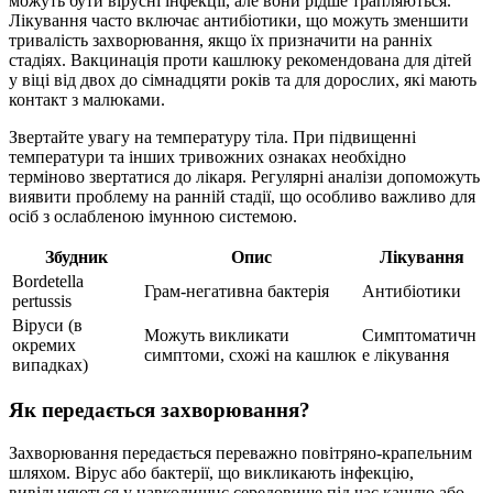
можуть бути вірусні інфекції, але вони рідше трапляються.
Лікування часто включає антибіотики, що можуть зменшити
тривалість захворювання, якщо їх призначити на ранніх
стадіях. Вакцинація проти кашлюку рекомендована для дітей
у віці від двох до сімнадцяти років та для дорослих, які мають
контакт з малюками.
Звертайте увагу на температуру тіла. При підвищенні
температури та інших тривожних ознаках необхідно
терміново звертатися до лікаря. Регулярні аналізи допоможуть
виявити проблему на ранній стадії, що особливо важливо для
осіб з ослабленою імунною системою.
Збудник
Опис
Лікування
Bordetella
Грам-негативна бактерія
Антибіотики
pertussis
Віруси (в
Можуть викликати
Симптоматичн
окремих
симптоми, схожі на кашлюк
е лікування
випадках)
Як передається захворювання?
Захворювання передається переважно повітряно-крапельним
шляхом. Вірус або бактерії, що викликають інфекцію,
вивільняються у навколишнє середовище під час кашлю або