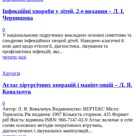
Інфекційні хвороби у дітей, 2-е видання – Л. І.
Чернишова
0
У національному підручнику викладено основні симптоми та
синдроми інфекційних хвороб дітей. Наведено класичні й
нові дані щодо етіології, діагностики, лікування та
профілактики інфекцій, які...
читати далі
Хірургія
Атлас хірургічних операцій і маніпуляцій – Л. Я.
Ковальчук
0
Автор: Л. Я. Ковальчук Видавництво: ВЕРТЕКС Місто:
Тернопіль Рік видання: 1997 Кількість сторінок: 435 Формат:
pdf Якість: відмінна ISBN: 966-7147-02-9 Атлас включає в себе
схеми основних методів оперативних втручань,
діагностичних і лікувальних маніпуляцій...