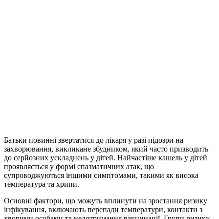
Батьки повинні звертатися до лікаря у разі підозри на
захворювання, викликане збудником, який часто призводить
до серйозних ускладнень у дітей. Найчастіше кашель у дітей
проявляється у формі спазматичних атак, що
супроводжуються іншими симптомами, такими як висока
температура та хрипи.
Основні фактори, що можуть вплинути на зростання ризику
інфікування, включають перепади температури, контакти з
хворими особами та недотримання вакцинації. Групи ризику