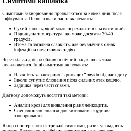
Симптоми кашлюка
Симптоми захворювання проявляються за кілька днів після
інфікування. Перші ознаки часто включають:
Сухий кашель, який може переходити в спазматичний.
Підвищена температура, що може досягати 39-40
градусів.
Втома та загальна слабкість, але без значних ознак
інфекції на початкових стадіях.
Через кілька днів, особливо в нічний час, кашель може
посилюватися. Інші симптоми включають:
Наявність характерних “крипящих” звуків під час вдиху.
Інколи супутнє блювання після сильних атак кашлю.
Задишка через часті спазми.
Діагнозу допоможуть досягти такі методи:
Аналізи крові для виявлення рівня лейкоцитів.
Спеціалізовані аналізи для визнавання збудника
захворювання.
Якщо спостерігаються тривалі симптоми, ризик ускладнень
зростає. Додатково, необхідно звернутися до лікаря для