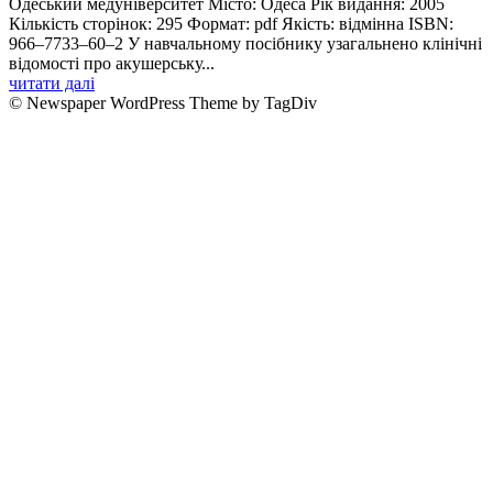
Одеський медуніверситет Місто: Одеса Рік видання: 2005
Кількість сторінок: 295 Формат: pdf Якість: відмінна ISBN:
966–7733–60–2 У навчальному посiбнику узагальнено клiнiчнi
вiдомостi про акушерську...
читати далі
© Newspaper WordPress Theme by TagDiv