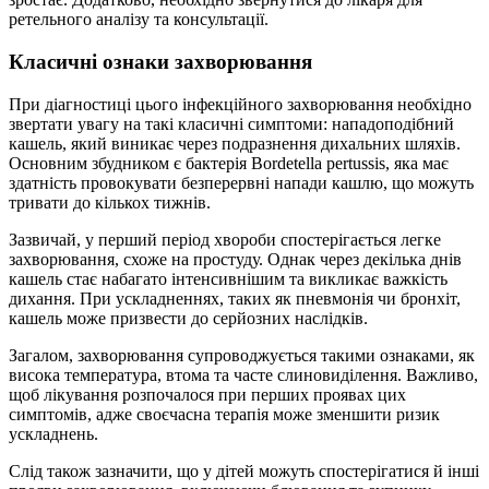
ретельного аналізу та консультації.
Класичні ознаки захворювання
При діагностиці цього інфекційного захворювання необхідно
звертати увагу на такі класичні симптоми: нападоподібний
кашель, який виникає через подразнення дихальних шляхів.
Основним збудником є бактерія Bordetella pertussis, яка має
здатність провокувати безперервні напади кашлю, що можуть
тривати до кількох тижнів.
Зазвичай, у перший період хвороби спостерігається легке
захворювання, схоже на простуду. Однак через декілька днів
кашель стає набагато інтенсивнішим та викликає важкість
дихання. При ускладненнях, таких як пневмонія чи бронхіт,
кашель може призвести до серйозних наслідків.
Загалом, захворювання супроводжується такими ознаками, як
висока температура, втома та часте слиновиділення. Важливо,
щоб лікування розпочалося при перших проявах цих
симптомів, адже своєчасна терапія може зменшити ризик
ускладнень.
Слід також зазначити, що у дітей можуть спостерігатися й інші