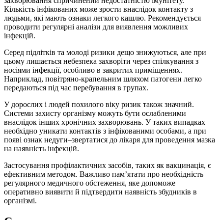
захворювання спричинений недостатністю імунітету.
Кількість інфікованих може зрости внаслідок контакту з
людьми, які мають ознаки легкого кашлю. Рекомендується
проводити регулярні аналізи для виявлення можливих
інфекцій.
Серед підлітків та молоді ризики дещо знижуються, але при
цьому лишається небезпека захворіти через спілкування з
носіями інфекції, особливо в закритих приміщеннях.
Наприклад, повітряно-крапельним шляхом патогени легко
передаються під час перебування в групах.
У дорослих і людей похилого віку ризик також значний.
Системи захисту організму можуть бути ослабленими
внаслідок інших хронічних захворювань. У таких випадках
необхідно уникати контактів з інфікованими особами, а при
появі ознак недуги–звертатися до лікаря для проведення мазка
на наявність інфекцій.
Застосування профілактичних засобів, таких як вакцинація, є
ефективним методом. Важливо пам’ятати про необхідність
регулярного медичного обстеження, яке допоможе
оперативно виявити й підтвердити наявність збудників в
організмі.