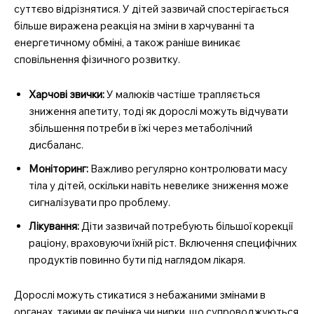
суттєво відрізнятися. У дітей зазвичай спостерігається
більше виражена реакція на зміни в харчуванні та
енергетичному обміні, а також раніше виникає
сповільнення фізичного розвитку.
Харчові звички:
У малюків частіше трапляється
зниження апетиту, тоді як дорослі можуть відчувати
збільшення потреби в їжі через метаболічний
дисбаланс.
Моніторинг:
Важливо регулярно контролювати масу
тіла у дітей, оскільки навіть невелике зниження може
сигналізувати про проблему.
Лікування:
Діти зазвичай потребують більшої корекції
раціону, враховуючи їхній ріст. Включення специфічних
продуктів повинно бути під наглядом лікаря.
Дорослі можуть стикатися з небажаними змінами в
органах, такими як печінка чи нирки, що супроводжуються