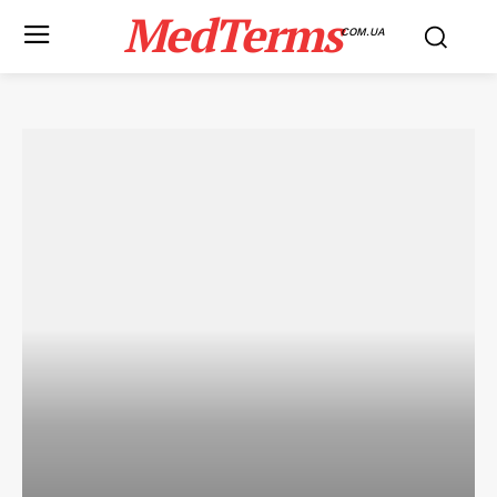
MedTerms
COM.UA