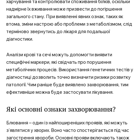
харчування та контролювати споживання білків, оскільки
надмірне їх вживання може призвести до погіршення
загального стану. При виявленні явних ознак, таких як
втома, зміни настрою або проблеми з метаболізмом, слід
терміново звернутись до лікаря для подальшої
діагностики.
Аналізи крові та сечі можуть допомогти виявити
специфічні маркери, які свідчать про порушення
метаболічних процесів. Використання генетичних тестів у
діагностиці дозволить точно визначити ризики розвитку
патології. Чим раніше буде виявлено захворювання, тим
ефективніше можна буде застосувати лікування.
Які основні ознаки захворювання?
Блювання – один із найпоширеніших проявів, які можуть
з’являтися у хворих. Воно часто спостерігається під час
загострення хвороби. Основні прояви включають також