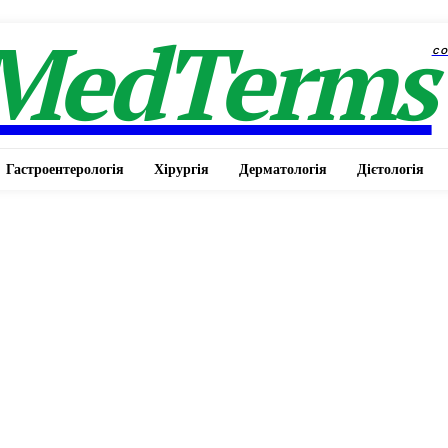
MedTerms
c
Гастроентерологія
Хірургія
Дерматологія
Дієтологія