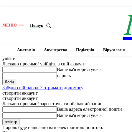
МЕНЮ
Пошук
Анатомія
Акушерство
Педіатрія
Вірусологія
увійти
Ласкаво просимо! увійдіть в свій аккаунт
Ваше ім'я користувача
пароль
Забули свій пароль? отримати допомогу
створити аккаунт
створити аккаунт
Ласкаво просимо! зареєструвати обліковий запис
Ваша адреса електронної пошти
Ваше ім'я користувача
Пароль буде надіслано вам електронною поштою.