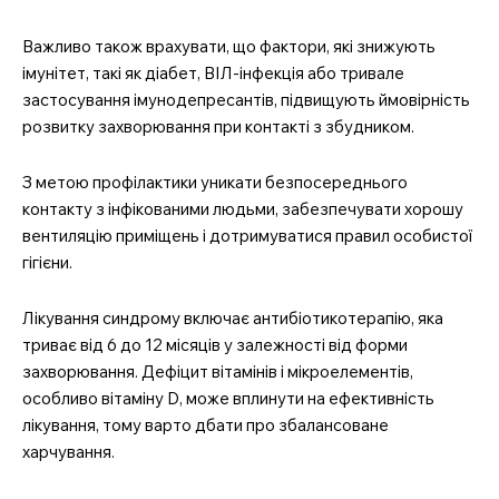
Важливо також врахувати, що фактори, які знижують
імунітет, такі як діабет, ВІЛ-інфекція або тривале
застосування імунодепресантів, підвищують ймовірність
розвитку захворювання при контакті з збудником.
З метою профілактики уникати безпосереднього
контакту з інфікованими людьми, забезпечувати хорошу
вентиляцію приміщень і дотримуватися правил особистої
гігієни.
Лікування синдрому включає антибіотикотерапію, яка
триває від 6 до 12 місяців у залежності від форми
захворювання. Дефіцит вітамінів і мікроелементів,
особливо вітаміну D, може вплинути на ефективність
лікування, тому варто дбати про збалансоване
харчування.