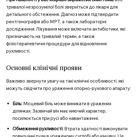
тривалої незрозумілої болі зверніться до лікаря для
детального обстеження. Діагноз може підтвердити
рентгенографія або МРТ, а також лабораторні
дослідження. Лікування може включати антибіотики, які
призначають на тривалий термін, а також
фізіотерапевтичні процедури для відновлення
MedTerms.com.ua
рухливості.
професійний медичний
портал
Основні клінічні прояви
Важливо звернути увагу на такі клінічні особливості, які
можуть свідчити про ураження опорно-рухового апарату:
Біль:
Місцевий біль може виникати в уражених
ділянках. Зазвичай він має ниючий характер,
посилюється при русі або навантаженні.
Обмеження рухливості:
Втрата здатності виконувати
повноцінні рухи в ураженому суглобі або кінцівці. Це