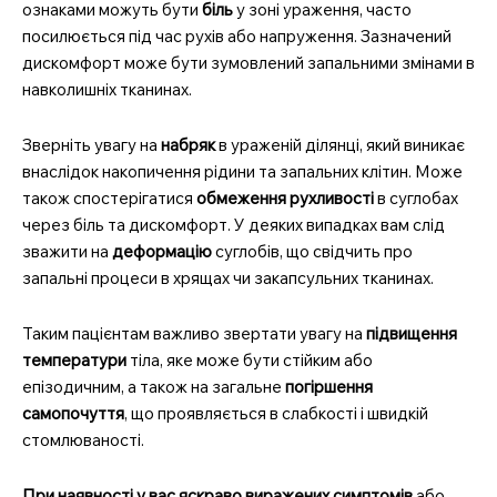
ознаками можуть бути
біль
у зоні ураження, часто
посилюється під час рухів або напруження. Зазначений
дискомфорт може бути зумовлений запальними змінами в
навколишніх тканинах.
Зверніть увагу на
набряк
в ураженій ділянці, який виникає
внаслідок накопичення рідини та запальних клітин. Може
також спостерігатися
обмеження рухливості
в суглобах
через біль та дискомфорт. У деяких випадках вам слід
зважити на
деформацію
суглобів, що свідчить про
запальні процеси в хрящах чи закапсульних тканинах.
Таким пацієнтам важливо звертати увагу на
підвищення
температури
тіла, яке може бути стійким або
епізодичним, а також на загальне
погіршення
самопочуття
, що проявляється в слабкості і швидкій
стомлюваності.
При наявності у вас яскраво виражених симптомів
або