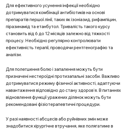
Для ефективного усунення інфекції необхідно
дотримуватися комбінації антибіотиків на основі
препаратів першої лінії, таких як ізоніазид, рифампіцин,
піразинамід та етанбутол. Тривалість такого курсу
становить від 6 до 12 місяців залежно від тяжкості
процесу. Необхідно регулярно контролювати
ефективність терапії, проводячи рентгенографію та
аналізи.
Для полегшення болю і запалення можуть бути
призначені нестероїдні протизапальні засоби. Важливо
дотримуватися режиму фізичної активності, адаптуючи
навантаження відповідно до стану здоров’я. В питаннях
відновлення функції уражених ділянок можуть бути
рекомендовані фізіотерапевтичні процедури.
У разі наявності абсцесів або руйнівних змін може
знадобитися хірургічне втручання, яке полягатиме в