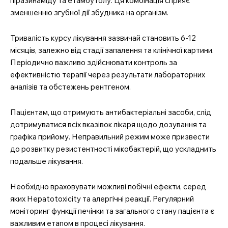
піразинаміду та етамбутолу. Ця комбінація сприяє
зменшенню згубної дії збудника на організм.
Тривалість курсу лікування зазвичай становить 6-12
місяців, залежно від стадії запалення та клінічної картини.
Періодично важливо здійснювати контроль за
ефективністю терапії через результати лабораторних
аналізів та обстежень рентгеном.
Пацієнтам, що отримують антибактеріальні засоби, слід
дотримуватися всіх вказівок лікаря щодо дозування та
графіка прийому. Неправильний режим може призвести
до розвитку резистентності мікобактерій, що ускладнить
подальше лікування.
Необхідно враховувати можливі побічні ефекти, серед
яких Hepatotoxicity та алергічні реакції. Регулярний
моніторинг функції печінки та загального стану пацієнта є
важливим етапом в процесі лікування.