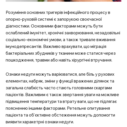
Розуміння основних тригерів інфекційного процесу в
опорно-руховій системі є запорукою своєчасної
діагностики. Основними факторами можуть бути
ослаблений імунітет, хронічні захворювання, незадовільні
соціально-економічні умови, а також тривале вживання
імунодепресантів. Важливо врахувати, що міграція
бактеріальних збудників у тканини може статися через
пошкодження, травми або навіть хірургічні втручання.
Ознаки недуги можуть варіюватися, але біль у рухових
елементах, набряк, зміни у функції вражених ділянок та
загальна слабкість часто стають головними скаргами
пацієнтів. Важливим є також звертання уваги на можливе
підвищення температури та втрату ваги, що не підлягає
поясненню іншими факторами. Ретельне опитування
пацієнта та об’єктивне обстеження можуть допомогти
виявити харакетрні ознаки недуги.