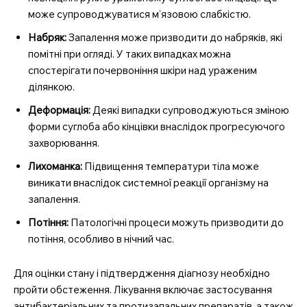
може супроводжуватися м’язовою слабкістю.
SUBSCRIBE NOW
Набряк:
Запалення може призводити до набряків, які
помітні при огляді. У таких випадках можна
спостерігати почервоніння шкіри над ураженим
ділянкою.
Company
Деформація:
Деякі випадки супроводжуються зміною
Про нас
форми суглоба або кінцівки внаслідок прогресуючого
захворювання.
Контакти
Підписка
Лихоманка:
Підвищення температури тіла може
виникати внаслідок системної реакції організму на
Мій акаунт
запалення.
Медичні книги
Потіння:
Патологічні процеси можуть призводити до
потіння, особливо в нічний час.
Для оцінки стану і підтвердження діагнозу необхідно
пройти обстеження. Лікування включає застосування
антибактеріальних та протизапальних препаратів, а також