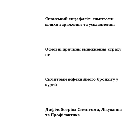
Японський енцефаліт: симптоми,
шляхи зараження та ускладнення
Основні причини виникнення страху
ос
Симптоми інфекційного бронхіту у
курей
Дифілоботріоз Симптоми, Лікування
та Профілактика