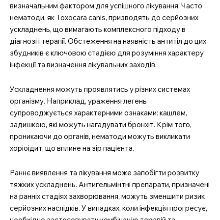
визначальним фактором для успішного лікування. Часто
нематоди, як Toxocara canis, призводять до серйозних
Company
ускладнень, що вимагають комплексного підходу в
діагнозі і терапії. Обстеження на наявність антитіл до цих
Про нас
збудників є ключовою стадією для розуміння характеру
інфекції та визначення лікувальних заходів.
Контакти
Підписка
Ускладнення можуть проявлятись у різних системах
Мій акаунт
організму. Наприклад, ураження легень
Медичні книги
супроводжується характерними ознаками: кашлем,
задишкою, які можуть нагадувати бронхіт. Крім того,
проникаючи до органів, нематоди можуть викликати
хоріоідит, що вплине на зір пацієнта.
Раннє виявлення та лікування може запобігти розвитку
тяжких ускладнень. Антигельмінтні препарати, призначені
на ранніх стадіях захворювання, можуть зменшити ризик
серйозних наслідків. У випадках, коли інфекція прогресує,
необхідно застосовувати комбінацію терапій та