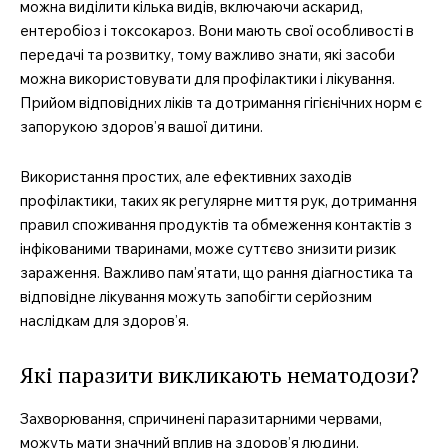
можна виділити кілька видів, включаючи аскарид,
ентеробіоз і токсокароз. Вони мають свої особливості в
передачі та розвитку, тому важливо знати, які засоби
можна використовувати для профілактики і лікування.
Прийом відповідних ліків та дотримання гігієнічних норм є
запорукою здоров’я вашої дитини.
Використання простих, але ефективних заходів
профілактики, таких як регулярне миття рук, дотримання
правил споживання продуктів та обмеження контактів з
інфікованими тваринами, може суттєво знизити ризик
зараження. Важливо пам’ятати, що рання діагностика та
відповідне лікування можуть запобігти серйозним
наслідкам для здоров’я.
Які паразити викликають нематодози?
Захворювання, спричинені паразитарними червами,
можуть мати значний вплив на здоров’я людини.