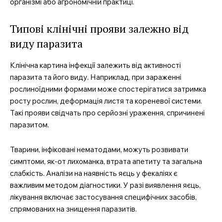
організмі або агрономічній практиці.
Типові клінічні прояви залежно від
виду паразита
Клінічна картина інфекції залежить від активності
паразита та його виду. Наприклад, при зараженні
рослиноїдними формами може спостерігатися затримка
росту рослин, деформація листя та кореневої системи.
Такі прояви свідчать про серйозні ураження, спричинені
паразитом.
Тварини, інфіковані нематодами, можуть розвивати
симптоми, як-от лихоманка, втрата апетиту та загальна
слабкість. Аналізи на наявність яєць у фекаліях є
важливим методом діагностики. У разі виявлення яєць,
лікування включає застосування специфічних засобів,
спрямованих на знищення паразитів.