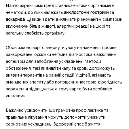
Найпоширенішими представниками таких організмів є
нематоди, до яких належать
анкілостоми
,
гострики
та
аскарида
. Ці види здатні викликати різноманітні симптоми,
включаючи біль в животі, алергічні реакції на шкірі та
загальну слабкість організму.
Обов’язково варто звернути увагу на найменші прояви
захворювань, оскільки негайна діагностика є важливим
аспектом для запобігання ускладнень. Методи
обстеження, такі як
аналізи
калу та крові, допоможуть
виявити паразитів на ранній стадії. У дітей, які мають
зменшення апетиту або погіршення настрою, вірогідність
зараження підвищується, тому варто бути особливо
уважними.
Важливо усвідомити, що грамотна профілактика та
правильне лікування можуть допомогти уникнути
серйозних ускладнень. Здоровий спосіб життя,