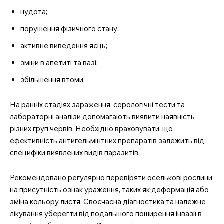
нудота;
порушення фізичного стану;
активне виведення яєць;
зміни в апетиті та вазі;
збільшення втоми.
На ранніх стадіях зараження, серологічні тести та
лабораторні аналізи допомагають виявити наявність
різних груп червів. Необхідно враховувати, що
ефективність антигельмінтних препаратів залежить від
специфіки виявлених видів паразитів.
Рекомендовано регулярно перевіряти оселькові рослини
на присутність ознак ураження, таких як деформація або
зміна кольору листя. Своєчасна діагностика та належне
лікування уберегти від подальшого поширення інвазії в