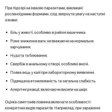
При підозрі на інвазію паразитами, викликані
рослиноїдними формами, слід звернути увагу на наступні
ознаки:
Біль у животі, особливо в районі кишечника.
Різке зниження ваги, незважаючи на нормальне
харчування.
Нудота та блювання.
Свербіж в анальному отворі, особливо вночі.
Поява яєць у калі при лабораторному виявленні.
Підвищена втомлюваність та загальна слабкість.
Алергічні реакції, включаючи висипи на шкірі.
Оцінка симптомів повинна включати особливості
конкретних видів паразитів. Наприклад, при зараженні