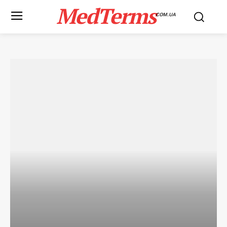
MedTerms
COM.UA