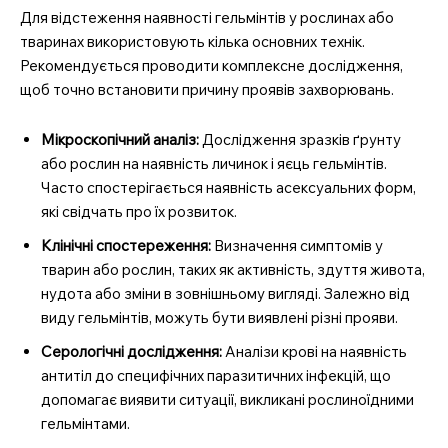
Для відстеження наявності гельмінтів у рослинах або
тваринах використовують кілька основних технік.
Рекомендується проводити комплексне дослідження,
щоб точно встановити причину проявів захворювань.
Мікроскопічний аналіз:
Дослідження зразків ґрунту
або рослин на наявність личинок і яєць гельмінтів.
Часто спостерігається наявність асексуальних форм,
які свідчать про їх розвиток.
Клінічні спостереження:
Визначення симптомів у
тварин або рослин, таких як активність, здуття живота,
нудота або зміни в зовнішньому вигляді. Залежно від
виду гельмінтів, можуть бути виявлені різні прояви.
Серологічні дослідження:
Аналізи крові на наявність
антитіл до специфічних паразитичних інфекцій, що
допомагає виявити ситуації, викликані рослиноїдними
гельмінтами.