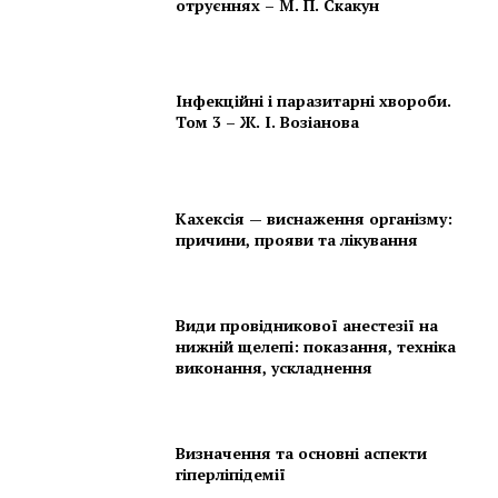
отруєннях – М. П. Скакун
Інфекційні і паразитарні хвороби.
Том 3 – Ж. І. Возіанова
Кахексія — виснаження організму:
причини, прояви та лікування
Види провідникової анестезії на
нижній щелепі: показання, техніка
виконання, ускладнення
Визначення та основні аспекти
гіперліпідемії