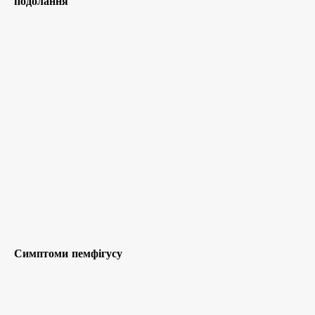
подолання
Симптоми пемфігусу