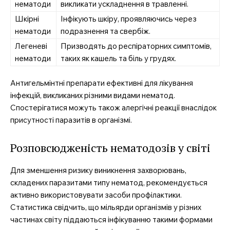
нематоди
викликати ускладнення в травленні.
Шкірні
Інфікують шкіру, проявляючись через
нематоди
подразнення та свербіж.
Легеневі
Призводять до респіраторних симптомів,
нематоди
таких як кашель та біль у грудях.
Антигельмінтні препарати ефективні для лікування
інфекцій, викликаних різними видами нематод.
Спостерігатися можуть також алергічні реакції внаслідок
присутності паразитів в організмі.
Розповсюдженість нематодозів у світі
Для зменшення ризику виникнення захворювань,
складених паразитами типу нематод, рекомендується
активно використовувати засоби профілактики.
Статистика свідчить, що мільярди організмів у різних
частинах світу піддаються інфікуванню такими формами