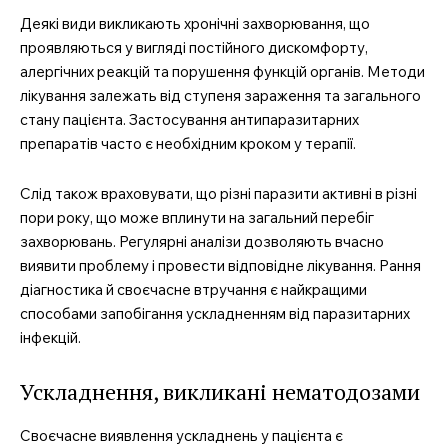
Деякі види викликають хронічні захворювання, що
проявляються у вигляді постійного дискомфорту,
алергічних реакцій та порушення функцій органів. Методи
MedTerms.com.ua
лікування залежать від ступеня зараження та загального
професійний медичний
стану пацієнта. Застосування антипаразитарних
портал
препаратів часто є необхідним кроком у терапії.
Слід також враховувати, що різні паразити активні в різні
пори року, що може вплинути на загальний перебіг
захворювань. Регулярні аналізи дозволяють вчасно
виявити проблему і провести відповідне лікування. Рання
діагностика й своєчасне втручання є найкращими
способами запобігання ускладненням від паразитарних
інфекцій.
Ускладнення, викликані нематодозами
SUBSCRIBE NOW
Своєчасне виявлення ускладнень у пацієнта є