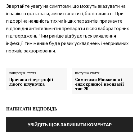
Звертайте увагу на симптоми, що можуть вказувати на
інвазію: втрата ваги, зміни в апетиті, болі в животі. При
підозрі на наявність тих чи інших паразитів, призначте
відповідні антигельмінтні препарати після лабораторних
підтверджень. Чим раніше відбудеться виявлення
інфекції, тим менше буде ризик ускладнень і неприємних
проявів захворювання.
попередня стаття
наступна стаття
Причини гіпертрофії
Симптоми Множинної
лівого шлуночка
ендокринної неоплазії
тип 2Б
НАПИСАТИ ВІДПОВІДЬ
УВІЙДІТЬ ЩОБ ЗАЛИШИТИ КОМЕНТАР