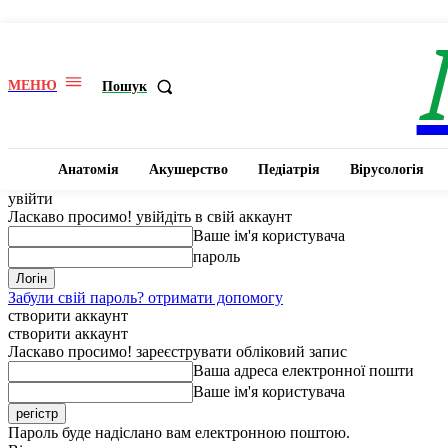
МЕНЮ
Пошук
Анатомія
Акушерство
Педіатрія
Вірусологія
увійти
Ласкаво просимо! увійдіть в свій аккаунт
Ваше ім'я користувача
пароль
Забули свій пароль? отримати допомогу
створити аккаунт
створити аккаунт
Ласкаво просимо! зареєструвати обліковий запис
Ваша адреса електронної пошти
Ваше ім'я користувача
Пароль буде надіслано вам електронною поштою.