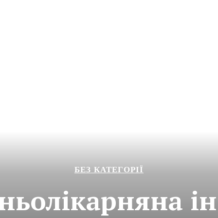
БЕЗ КАТЕГОРІЇ
ньолікарняна ін