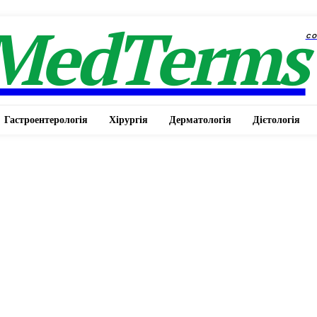
MedTerms
c
Гастроентерологія
Хірургія
Дерматологія
Дієтологія