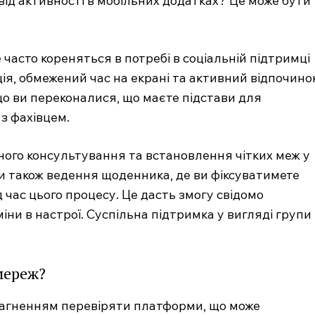
ід активності в мобільних додатках? Це може бути
часто кореняться в потребі в соціальній підтримці
я, обмежений час на екрані та активний відпочино
 ви переконалися, що маєте підстави для
з фахівцем.
ного консультування та встановлення чітких меж у
и також ведення щоденника, де ви фіксуватимете
ід час цього процесу. Це дасть змогу свідомо
іни в настрої. Суспільна підтримка у вигляді групи
мереж?
агненням перевіряти платформи, що може