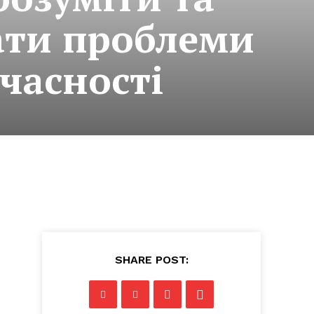
ати проблеми
учасності
SHARE POST: