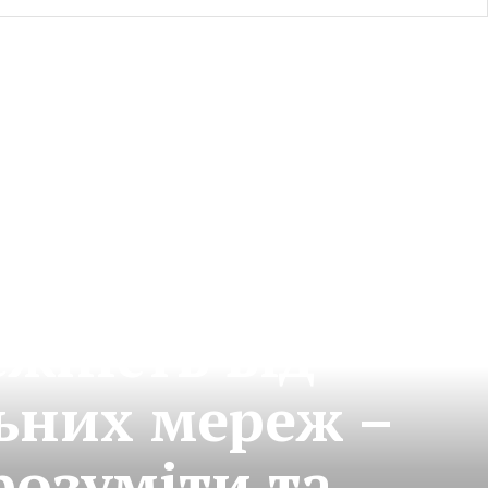
БЕЗ КАТЕГОРІЇ
ежність від
ьних мереж –
розуміти та