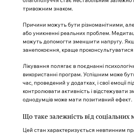
благополуччя стає нестабільним залежно в
тривожним знаком.
Причини можуть бути різноманітними, але 
або уникненні реальних проблем. Медитаці
можуть допомогти зменшити напругу. Якщо
занепокоєння, краще проконсультуватися 
Лікування полягає в поєднанні психологіч
використанні програм. Успішним може бут
час, проведений у додатках, і свої емоції п
контролювати активність і відстежувати зм
однодумців може мати позитивний ефект.
Що таке залежність від соціальних 
Цей стан характеризується невпинним пр