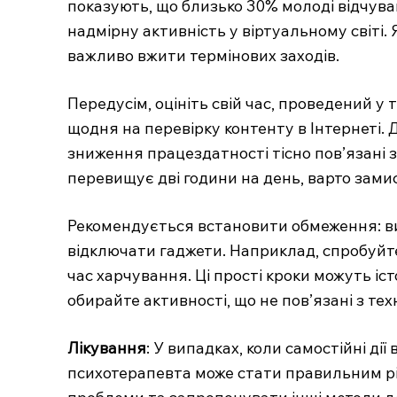
показують, що близько 30% молоді відчува
надмірну активність у віртуальному світі.
важливо вжити термінових заходів.
Передусім, оцініть свій час, проведений у
щодня на перевірку контенту в Інтернеті.
зниження працездатності тісно пов’язані
перевищує дві години на день, варто зами
Рекомендується встановити обмеження: визн
відключати гаджети. Наприклад, спробуйт
MedTerms.co
час харчування. Ці прості кроки можуть іс
професійний м
обирайте активності, що не пов’язані з тех
портал
Лікування
: У випадках, коли самостійні д
психотерапевта може стати правильним рі