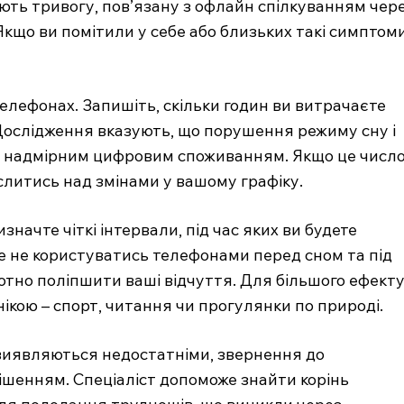
ють тривогу, пов’язану з офлайн спілкуванням чер
 Якщо ви помітили у себе або близьких такі симптоми
 телефонах. Запишіть, скільки годин ви витрачаєте
 Дослідження вказують, що порушення режиму сну і
 з надмірним цифровим споживанням. Якщо це числ
слитись над змінами у вашому графіку.
ачте чіткі інтервали, під час яких ви будете
е не користуватись телефонами перед сном та під
m.ua
тотно поліпшити ваші відчуття. Для більшого ефекту
едичний
нікою – спорт, читання чи прогулянки по природі.
Company
ії виявляються недостатніми, звернення до
шенням. Спеціаліст допоможе знайти корінь
Про нас