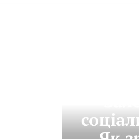
Зал
соціал
Як з