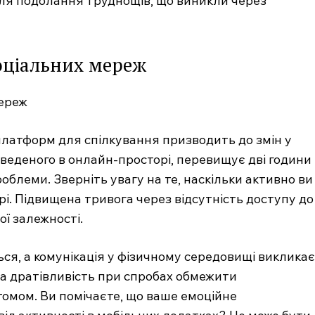
ля подолання труднощів, що виникли через
Контакти
Підписка
Мій акаунт
соціальних мереж
Медичні книги
NOW
латформ для спілкування призводить до змін у
роведеного в онлайн-просторі, перевищує дві години
роблеми. Зверніть увагу на те, наскільки активно ви
і. Підвищена тривога через відсутність доступу до
ої залежності.
ся, а комунікація у фізичному середовищі викликає
на дратівливість при спробах обмежити
омом. Ви помічаєте, що ваше емоційне