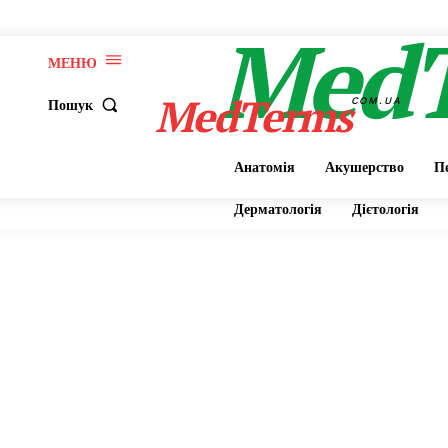
Med
МЕНЮ
MedTerms
COM.UA
Пошук
Анатомія
Акушерство
Пе
Дерматологія
Дієтологія