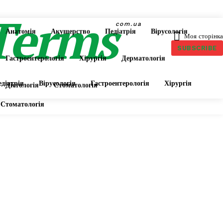
Terms
com.ua
Анатомія
Акушерство
Педіатрія
Вірусологія
Моя сторінка
SUBSCRIBE
Гастроентерологія
Хірургія
Дерматологія
діатрія
Вірусологія
Гастроентерологія
Хірургія
Дієтологія
Стоматологія
Стоматологія