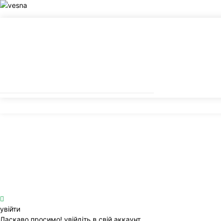
увійти
Ласкаво просимо! увійдіть в свій аккаунт