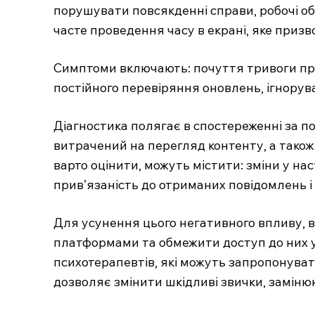
порушувати повсякденні справи, робочі об
часте проведення часу в екрані, яке призв
Симптоми включають: почуття тривоги при
постійного перевіряння оновлень, ігнорув
Діагностика полягає в спостереженні за п
витрачений на перегляд контенту, а також н
варто оцінити, можуть містити: зміни у на
прив’язаність до отриманих повідомлень і
Для усунення цього негативного впливу, 
платформами та обмежити доступ до них у
психотерапевтів, які можуть запропонувати
дозволяє змінити шкідливі звички, замін