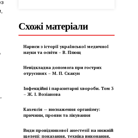
ез
,
Схожі матеріали
Нариси з історії української медичної
науки та освіти – В. Плющ
о
Невідкладна допомога при гострих
отруєннях – М. П. Скакун
Інфекційні і паразитарні хвороби. Том 3
– Ж. І. Возіанова
,
Кахексія — виснаження організму:
причини, прояви та лікування
Види провідникової анестезії на нижній
щелепі: показання, техніка виконання,