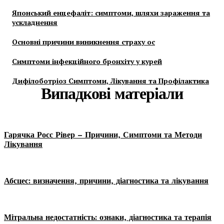
Японський енцефаліт: симптоми, шляхи зараження та
ускладнення
Основні причини виникнення страху ос
Симптоми інфекційного бронхіту у курей
Дифілоботріоз Симптоми, Лікування та Профілактика
Випадкові матеріали
Гарячка Росс Рівер – Причини, Симптоми та Методи
Лікування
Абсцес: визначення, причини, діагностика та лікування
Мітральна недостатність: ознаки, діагностика та терапія