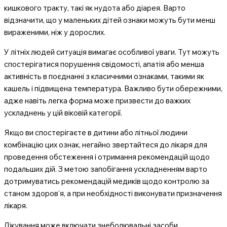
кишкового тракту, такі як нудота або діарея. Варто
відзначити, що у маленьких дітей ознаки можуть бути менш
вираженими, ніж у дорослих.
У літніх людей ситуація вимагає особливої уваги. Тут можуть
спостерігатися порушення свідомості, апатія або менша
активність в поєднанні з класичними ознаками, такими як
кашель і підвищена температура. Важливо бути обережними,
адже навіть легка форма може призвести до важких
ускладнень у цій віковій категорії.
Якщо ви спостерігаєте в дитини або літньої людини
комбінацію цих ознак, негайно звертайтеся до лікаря для
проведення обстеження і отримання рекомендацій щодо
подальших дій. З метою запобігання ускладненням варто
дотримуватись рекомендацій медиків щодо контролю за
станом здоров’я, а при необхідності виконувати призначення
лікаря.
Лікування може включати знеболювальні засоби,