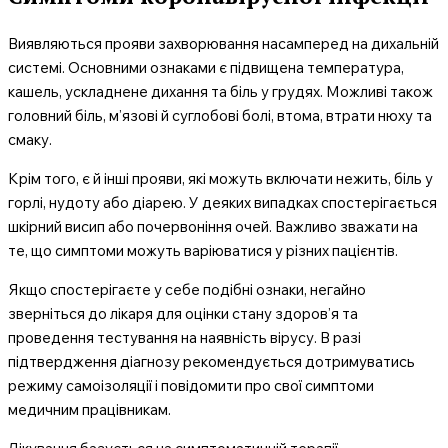
Виявляються прояви захворювання насамперед на дихальній
системі. Основними ознаками є підвищена температура,
кашель, ускладнене дихання та біль у грудях. Можливі також
головний біль, м’язові й суглобові болі, втома, втрати нюху та
смаку.
Крім того, є й інші прояви, які можуть включати нежить, біль у
горлі, нудоту або діарею. У деяких випадках спостерігається
шкірний висип або почервоніння очей. Важливо зважати на
те, що симптоми можуть варіюватися у різних пацієнтів.
Якщо спостерігаєте у себе подібні ознаки, негайно
зверніться до лікаря для оцінки стану здоров’я та
проведення тестування на наявність вірусу. В разі
підтвердження діагнозу рекомендується дотримуватись
режиму самоізоляції і повідомити про свої симптоми
медичним працівникам.