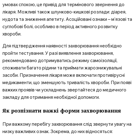
умовах спокою, це привід для термінового звернення до
лікаря. Можливі також шлунково-кишкові розлади: діарея,
нудота та зниження апетиту. Асоційовані ознаки – м’язові та
суглобові болі, особливо в період активного розвитку
хвороби.
Для підтвердження наявності захворювання необхідно
пройти тестування. У разі виявлення захворювання,
рекомендовано дотримуватись режиму самоізоляції,
споживати багато рідини та приймати жарознижувальні
засоби. Призначення лікаря може включати противірусні
медикаменти, що зменшують тривалість хвороби. При появі
важких проявів чи ускладнень звертайтеся до медичного
закладу для отримання необхідної допомоги.
Як розпізнати важкі форми захворювання
При важкому перебігу захворювання слід звернути увагу на
низку важливих ознак. Зокрема, до них відносяться: