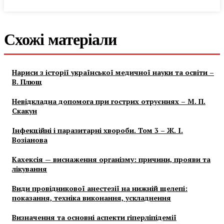
Схожі матеріали
Нариси з історії української медичної науки та освіти –
В. Плющ
Невідкладна допомога при гострих отруєннях – М. П.
Скакун
Інфекційні і паразитарні хвороби. Том 3 – Ж. І.
Возіанова
Кахексія — виснаження організму: причини, прояви та
лікування
Види провідникової анестезії на нижній щелепі:
показання, техніка виконання, ускладнення
Визначення та основні аспекти гіперліпідемії