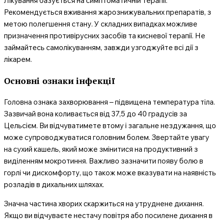
Лікування базується на симптоматичній терапії.
Рекомендується вживання жарознижувальних препаратів, з
метою полегшення стану. У складних випадках можливе
призначення противірусних засобів та кисневої терапії. Не
займайтесь самолікуванням, завжди узгоджуйте всі дії з
лікарем.
Основні ознаки інфекції
Головна ознака захворювання – підвищена температура тіла.
Зазвичай вона коливається від 37,5 до 40 градусів за
Цельсієм. Ви відчуватимете втому і загальне нездужання, що
може супроводжуватися головним болем. Звертайте увагу
на сухий кашель, який може змінитися на продуктивний з
виділенням мокротиння. Важливо зазначити появу болю в
горлі чи дискомфорту, що також може вказувати на наявність
розладів в дихальних шляхах.
Значна частина хворих скаржиться на утруднене дихання.
Якщо ви відчуваєте нестачу повітря або посилене дихання в