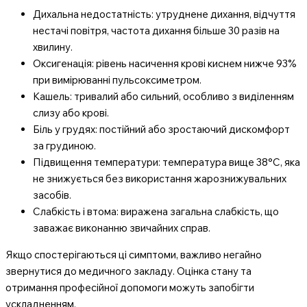
Дихальна недостатність: утруднене дихання, відчуття
нестачі повітря, частота дихання більше 30 разів на
хвилину.
Оксигенація: рівень насичення крові киснем нижче 93%
при вимірюванні пульсоксиметром.
Кашель: тривалий або сильний, особливо з виділенням
слизу або крові.
Біль у грудях: постійний або зростаючий дискомфорт
за грудиною.
Підвищення температури: температура вище 38°C, яка
не знижується без використання жарознижувальних
засобів.
Слабкість і втома: виражена загальна слабкість, що
заважає виконанню звичайних справ.
Якщо спостерігаються ці симптоми, важливо негайно
звернутися до медичного закладу. Оцінка стану та
отримання професійної допомоги можуть запобігти
ускладненням.