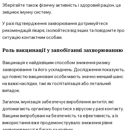
Зберігайте також фізичну активність і здоровий раціон, це
зміцнює імунну систему.
У разі підтвердження захворювання дотримуйтеся
рекомендацій лікаря, ізолюйтеся від інших та повідомте про
ситуацію контактним особам.
Роль вакцинації у запобіганні захворюванню
Вакцинація є найдієвішим способом зниження ризику
захворювання та його ускладнень. Дослідження показують,
що повністю вакциновані особи мають значно менший шанс
на важкі наслідки, такі як госпіталізація або летальний
випадок.
Загалом, імунізація забезпечує вироблення антитіл, які
допомагають організму боротися з вірусом у разі контакту.
Вакцини випробувані на безпечність та ефективність, а їх
використання вже продемонструвало зниження рівня
захворюваності в багатьох країнах.