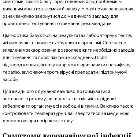
симптоми, такі як біль у горлі, головний біль, проблеми зі
диханням або втрата смаку й запаху. У разі появи зазначених
ознак важливо звернутися до медичного закладу для
проведення тестування і отримання рекомендацій.
Діагностика базується на результатах лабораторних тестів,
які визначають наявність збудника в організмі. Своєчасне
виявлення захворювання дозволяє вжити необхідних заходів
для лікування та профілактики ускладнень. Після
підтвердження діагнозу лікар може призначити специфічну
терапію, включаючи противірусні препарати і підтримуючі
засоби.
Для швидшого одужання важливо дотримуватися
постільного режиму, пити достатню кількість рідини і
забезпечити організму всі необхідні вітаміни. Важливо також
контролювати температуру тіла і звертатися за медичною
допомогою при погіршенні стану.
Симптоми коронавірусної інфекції