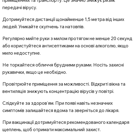
приміщеннях та транспорту. Це значно знижує ризик
передачі вірусу.
Дотримуйтеся дистанції щонайменше 1,5 метра від інших
людей. Уникайте скупчень та натовпів.
Регулярно мийте руки з милом протягом не менше 20 секунд
або користуйтеся антисептиками на основі алкоголю, якщо
мило недоступне.
Не торкайтеся обличчя брудними руками. Носіть захисні
рукавички, якщо це необхідно.
Провітрюйте приміщення за можливості. Відкриті вікна та
вентиляція знижують концентрацію вірусів у повітрі.
Слідкуйте за здоров’ям. При появі навіть незначних
симптомів залишайтеся вдома та зверніться до лікаря.
При вакцинації дотримуйтеся рекомендованого календаря
щеплень, щоб отримати максимальний захист.