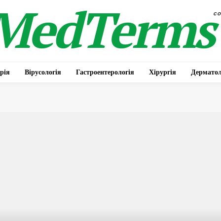
MedTerms
c
рія
Вірусологія
Гастроентерологія
Хірургія
Дерматол