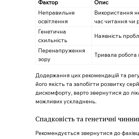
Фактор
Опис
Неправильне
Використання не
освітлення
час читання чи 
Генетична
Наявність пробл
схильність
Перенапруження
Тривала робота н
зору
Додержання цих рекомендацій та рег
його якість та запобігти розвитку се
MedTerms
дискомфорту, варто звернутися до лі
професійний
можливих ускладнень.
порт
Спадковість та генетичні чинни
Рекомендується звернутися до фахівця