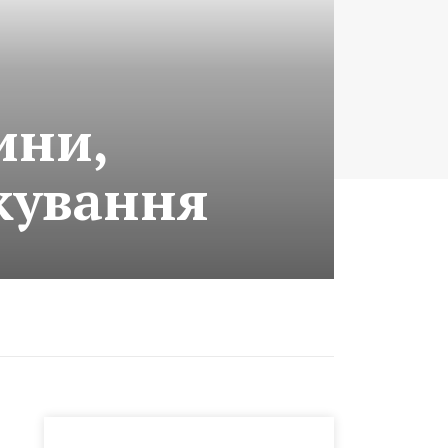
ини,
кування