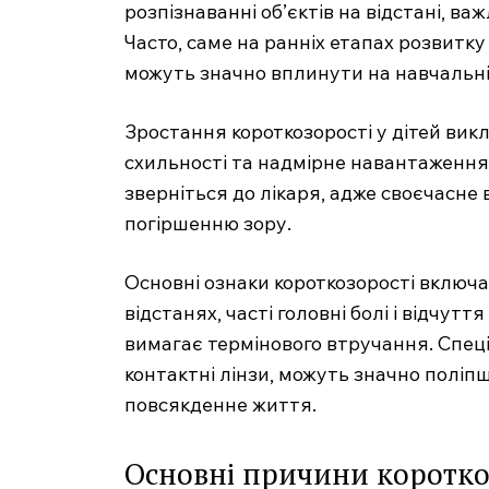
розпізнаванні об’єктів на відстані, в
Часто, саме на ранніх етапах розвитку
можуть значно вплинути на навчальні
Зростання короткозорості у дітей вик
схильності та надмірне навантаження 
зверніться до лікаря, адже своєчасн
погіршенню зору.
Основні ознаки короткозорості включа
відстанях, часті головні болі і відчут
вимагає термінового втручання. Спеціа
контактні лінзи, можуть значно поліп
повсякденне життя.
Основні причини коротко