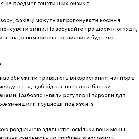
 на предмет генетичних ризиків.
 зору, фахівці можуть запропонувати носіння
пенсувати зміни. Не забувайте про щорічні огляди,
тинства допоможе вчасно виявити будь-які
р
ливо обмежити тривалість використання моніторів
мендується, щоб під час навчання батьки
анами, і забезпечували регулярні перерви для
оже зменшити труднощі, пов’язані з
кою роздільною здатністю, оскільки вони менш
нетична схильність до проблем зі зоровими