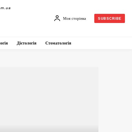
om.ua
Моя сторінка
SUBSCRIBE
огія
Дієтологія
Стоматологія