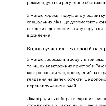
рекомендується регулярне обстеження
З метою корекції порушень у розвитку
спеціальних лінз, що допомагають ком
оскільки відстеження стану зору з ди
відхилення.
Вплив сучасних технологій на зі
З метою збереження зору у дітей важ
та інших електронних пристроїв. Реко
контролювали час, проведений за екр
глядання на далекі об’єкти. Це допом
перенапруженням очей.
Лікарі радять вибирати екрани з висо
стомлюють зір. Також, якщо у вас є ге