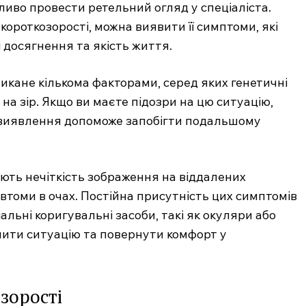
ажливо провести ретельний огляд у спеціаліста.
 короткозорості, можна виявити її симптоми, які
 досягнення та якість життя.
ликане кількома факторами, серед яких генетичні
на зір. Якщо ви маєте підозри на цю ситуацію,
е виявлення допоможе запобігти подальшому
ють нечіткість зображення на віддалених
тя втоми в очах. Постійна присутність цих симптомів
льні коригувальні засоби, такі як окуляри або
шити ситуацію та повернути комфорт у
зорості