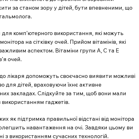
ити за станом зору у дітей, бути впевненими, що
тальмолога.
 для комп’ютерного використання, які можуть
нітора на сітківку очей. Прийом вітамінів, які
важливим аспектом. Вітаміни групи A, C та E
’я очей.
 до лікаря допоможуть своєчасно виявити можливі
во для дітей, враховуючи їхнє активне
их закладах. Слідкуйте за тим, щоб вони мали
з використанням гаджетів.
их як підтримка правильної відстані від монітора
полегшить навантаження на очі. Завдяки цьому ви
ні з використанням сучасних технологій.