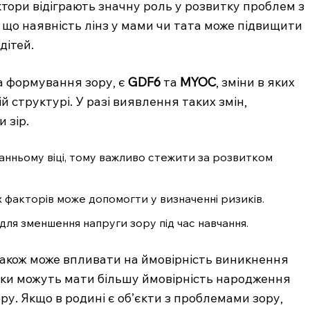
ктори відіграють значну роль у розвитку проблем з
Підписка
 що наявність лінз у мами чи тата може підвищити
Мій акаунт
дітей.
Медичні книги
а формування зору, є
GDF6
та
MYOC
, зміни в яких
 структурі. У разі виявлення таких змін,
E NOW
 зір.
анньому віці, тому важливо стежити за розвитком
х факторів може допомогти у визначенні ризиків.
для зменшення напруги зору під час навчання.
 також може впливати на ймовірність виникнення
тьки можуть мати більшу ймовірність народження
у. Якщо в родині є об’єкти з проблемами зору,