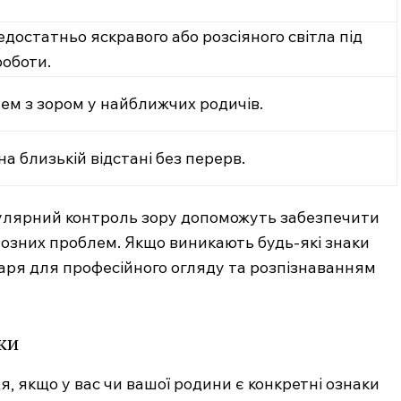
достатньо яскравого або розсіяного світла під
роботи.
ем з зором у найближчих родичів.
а близькій відстані без перерв.
улярний контроль зору допоможуть забезпечити
рйозних проблем. Якщо виникають будь-які знаки
.com.ua
каря для професійного огляду та розпізнаванням
 медичний
ал
Company
ки
Про нас
, якщо у вас чи вашої родини є конкретні ознаки
Контакти