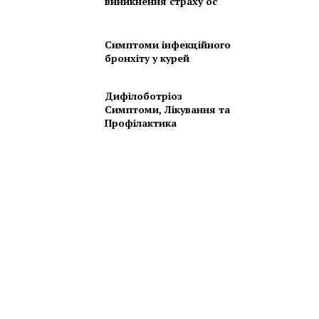
виникнення страху ос
Симптоми інфекційного
бронхіту у курей
Дифілоботріоз
Симптоми, Лікування та
Профілактика