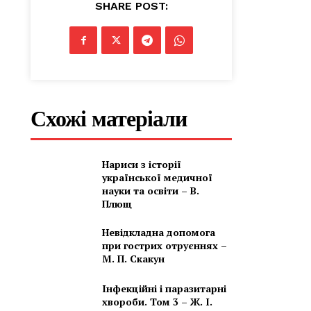
SHARE POST:
Схожі матеріали
Нариси з історії
української медичної
науки та освіти – В.
Плющ
Невідкладна допомога
при гострих отруєннях –
М. П. Скакун
Інфекційні і паразитарні
хвороби. Том 3 – Ж. І.