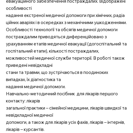
евакуаційного забезпечення постраждалих. Відображені
особливості
надання екстреної медичної допомоги при хімічних, радіа
ційних аваріях і в осередках з механічними ушкодженнями.
Особливості технології та обсягів медичної допомоги
постраждалим приводяться диференційовано з
урахуванням етапів медичної евакуації (догоспітальний та
госпітальний етапи), кількості постраждалих,
можливостей медичної служби території. В роботі також
приведені невідкладні
стани та травми, що зустрічаються в поодиноких
випадках, їх діагностика та
надання медичної допомоги.
Навчально-методичний посібник для лікарів першого
контакту: лікарів
загальної практики – сімейної медицини, лікарів швидкої та
невідкладної медичної
допомоги, а також для лікарів усіх фахів, лікарів – інтернів,
лікарів – курсантів.