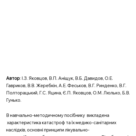
Автор
: І.З. Яковцов, В.П. Аніщук, В.Б. Давидов, О.Е.
Гавриков, В.В. Жеребкін, А.Е. Феськов, В.Г. Ринденко, В.Г.
Полторацький, Г.С. Яцина, Є.П. Яковцов, О.М. Люлько, Б.В.
Гунько.
В навчально-методичному посібнику викладена
характеристика катастроф та їх медико-санітарних
наслідків, основні принципи лікувально-