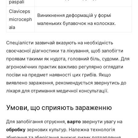
paspali
Claviceps
Виникнення деформацій у формі
microceph
маленьких булавочок на колосках.
ala
Спеціалісти зазвичай вказують на необхідність
своєчасної діагностики та лікування, щоб запобігти
проявам такими як нудота, головний біль, судоми. Для
агрономічних практик важливо регулярно оглядати
посіви на предмет наявності цих грибів. Якщо
виявлено зараження, рекомендується звернутись до
лікаря для отримання медичної консультації.
Умови, що сприяють зараженню
Для запобігання отруєння,
варто
звернути увагу на
обробку
зернових культур. Належна технологія
збирання та зберігання знижує ризик потрапляння