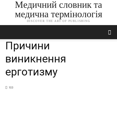
Медичний словник та
медична термінологія
DISCOVER THE ART OF PUBLISHING
Причини
виникнення
ерготизму
103