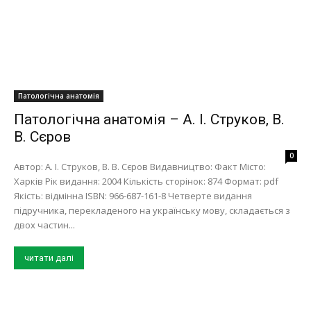
Патологічна анатомія
Патологічна анатомія – А. І. Струков, В.
В. Сєров
0
Автор: А. І. Струков, В. В. Сєров Видавництво: Факт Місто:
Харків Рік видання: 2004 Кількість сторінок: 874 Формат: pdf
Якість: відмінна ISBN: 966-687-161-8 Четверте видання
підручника, перекладеного на українську мову, складається з
двох частин...
читати далі