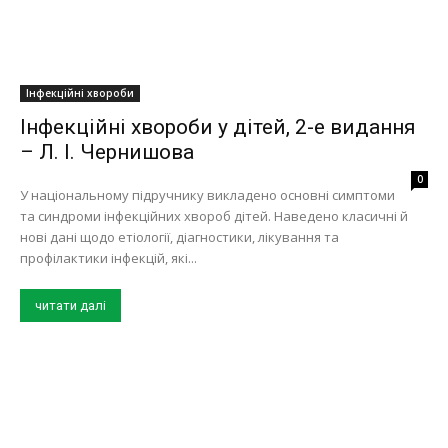
Інфекційні хвороби
Інфекційні хвороби у дітей, 2-е видання
– Л. І. Чернишова
0
У національному підручнику викладено основні симптоми
та синдроми інфекційних хвороб дітей. Наведено класичні й
нові дані щодо етіології, діагностики, лікування та
профілактики інфекцій, які...
читати далі