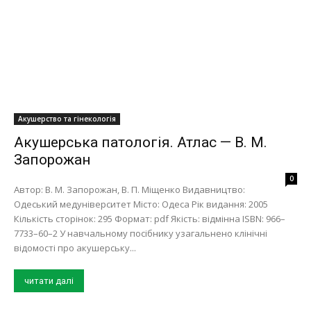
Акушерство та гінекологія
Акушерська патологія. Атлас — В. М.
Запорожан
0
Автор: В. М. Запорожан, В. П. Міщенко Видавництво:
Одеський медуніверситет Місто: Одеса Рік видання: 2005
Кількість сторінок: 295 Формат: pdf Якість: відмінна ISBN: 966–
7733–60–2 У навчальному посiбнику узагальнено клiнiчнi
вiдомостi про акушерську...
читати далі