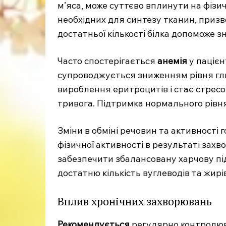
м’яса, може суттєво вплинути на фізи
необхідних для синтезу тканин, приз
достатньої кількості білка допоможе з
Часто спостерігається
анемія
у пацієн
супроводжується зниженням рівня гл
вироблення еритроцитів і стає стресо
тривога. Підтримка нормального рівн
Зміни в обміні речовин та активності
фізичної активності в результаті зах
забезпечити збалансовану харчову пі
достатню кількість вуглеводів та жирі
Вплив хронічних захворювань
Рекомендується
регулярно контролюва