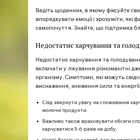
Ведіть щоденник, в якому фіксуйте св
впорядкувати емоції і зрозуміти, які
самопочуття. Знайте, що підтримка б
Недостатнє харчування та голо
Недостатнє харчування та голодуван
включати у лікування різноманітні д
організму. Симптоми, які можуть свід
виснаження, зниження сили та енергії
Слід звернути увагу на споживання харч
молочні продукти.
Важливо також враховувати обсяги спож
харчуватися 5-6 разів на добу.
Напої, багаті на калорії, такі як молоч