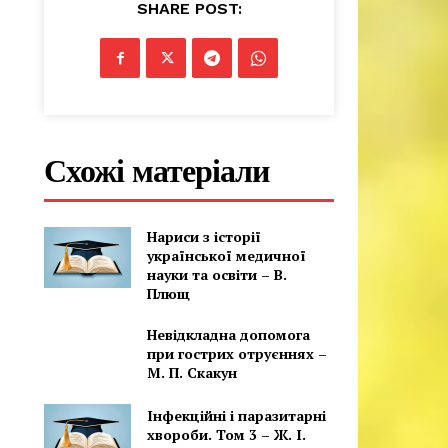
SHARE POST:
Схожі матеріали
Нариси з історії
української медичної
науки та освіти – В.
Плющ
Невідкладна допомога
при гострих отруєннях –
М. П. Скакун
Інфекційні і паразитарні
хвороби. Том 3 – Ж. І.