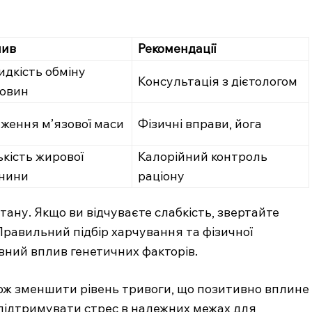
лив
Рекомендації
дкість обміну
Консультація з дієтологом
овин
ження м’язової маси
Фізичні вправи, йога
ькість жирової
Калорійний контроль
нини
раціону
тану. Якщо ви відчуваєте слабкість, звертайте
Правильний підбір харчування та фізичної
вний вплив генетичних факторів.
кож зменшити рівень тривоги, що позитивно вплине
 підтримувати стрес в належних межах для