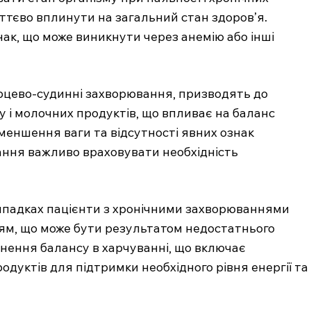
ттєво вплинути на загальний стан здоров’я.
нак, що може виникнути через анемію або інші
серцево-судинні захворювання, призводять до
 і молочних продуктів, що впливає на баланс
меншення ваги та відсутності явних ознак
ання важливо враховувати необхідність
випадках пацієнти з хронічними захворюваннями
ям, що може бути результатом недостатнього
гнення балансу в харчуванні, що включає
дуктів для підтримки необхідного рівня енергії та