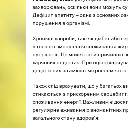
захворювань, оскільки вони можуть су
Дефіцит апетиту – одна з основних оз
порушення в організмі.
Хронічні хвороби, такі як діабет або 
істотного зменшення споживання жиру
нутрієнтів. Це може стати причиною з
харчових недостач. При оцінці харчув
додаткових вітамінів і мікроелементів.
Також слід врахувати, що у багатьох 
стикаються з прискореним серцебитт
споживання енергії. Важливим є дося
регулярне вживання різноманітних про
загального стану здоров’я.