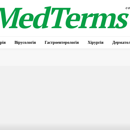
MedTerms
c
рія
Вірусологія
Гастроентерологія
Хірургія
Дерматол