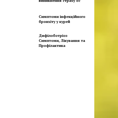
виникнення страху ос
Симптоми інфекційного
бронхіту у курей
Дифілоботріоз
Симптоми, Лікування та
Профілактика