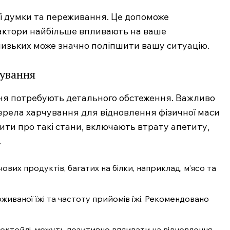
ої думки та переживання. Це допоможе
 фактори найбільше впливають на ваше
лизьких може значно поліпшити вашу ситуацію.
дування
ня потребують детального обстеження. Важливо
жерела харчування для відновлення фізичної маси
чити про такі стани, включають втрату апетиту,
.
ових продуктів, багатих на білки, наприклад, м’ясо та
иваної їжі та частоту прийомів їжі. Рекомендовано
ні коктейлі, можуть позитивно впливати на відновлення