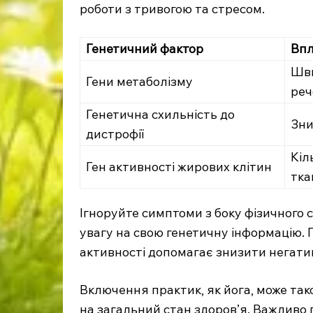
роботи з тривогою та стресом.
Генетичний фактор
Вп
Шви
Гени метаболізму
реч
Генетична схильність до
Зни
дистрофії
Кіл
Ген активності жирових клітин
тка
Ігноруйте симптоми з боку фізичного с
увагу на свою генетичну інформацію. 
активності допомагає знизити негати
Включення практик, як йога, може та
на загальний стан здоров’я. Важливо