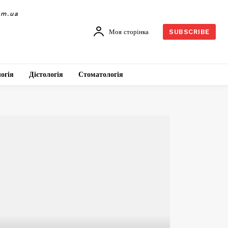
om.ua
Моя сторінка
SUBSCRIBE
огія
Дієтологія
Стоматологія