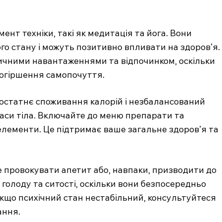
нт техніки, такі як медитація та йога. Вони
 стану і можуть позитивно впливати на здоров’я.
ичними навантаженнями та відпочинком, оскільки
огіршення самопочуття.
едостатнє споживання калорій і незбалансований
аси тіла. Включайте до меню препарати та
оелементи. Це підтримає ваше загальне здоров’я та
е провокувати апетит або, навпаки, призводити до
голоду та ситості, оскільки вони безпосередньо
кщо психічний стан нестабільний, консультуйтеся
ання.