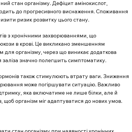
чний стан організму. Дефіцит амінокислот,
водить до прогресивного виснаження. Споживання
низити ризик розвитку цього стану.
тів з хронічними захворюваннями, що
юкози в крові. Це викликано зменшенням
м для організму, через що виникає додаткова
я заліза значно полегшить симптоматику.
 гормонів також стимулюють втрату ваги. Зниження
ворювання може погіршувати ситуацію. Важливо
дтримку, яка включатиме не лише білки, але й
в, щоб організм міг адаптуватися до нових умов.
ти стан організму при наявності хронічних