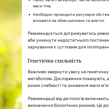
маси тіла.
Необхідно проводити регулярні обсте
впливати на обмін речовин та апетит.
Рекомендується дотримуватись режим
аби уникнути недостатнього постача
харчування є суттєвим для поліпшенн
Генетична схильність
Важливо звернути увагу на генетичну 
метаболізм. Дослідження показують, 
ризик слабкості та зниження маси м’яз
Рекомендації від дієтологів включают
визначення біологічних ризиків. Це д