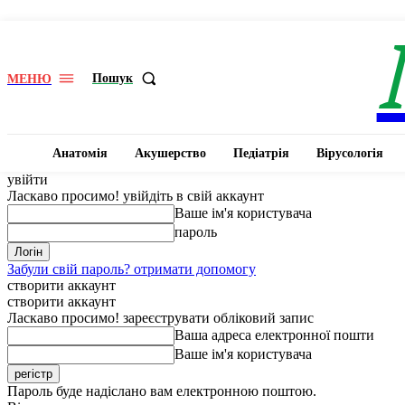
Пошук
МЕНЮ
Анатомія
Акушерство
Педіатрія
Вірусологія
увійти
Ласкаво просимо! увійдіть в свій аккаунт
Ваше ім'я користувача
пароль
Забули свій пароль? отримати допомогу
створити аккаунт
створити аккаунт
Ласкаво просимо! зареєструвати обліковий запис
Ваша адреса електронної пошти
Ваше ім'я користувача
Пароль буде надіслано вам електронною поштою.