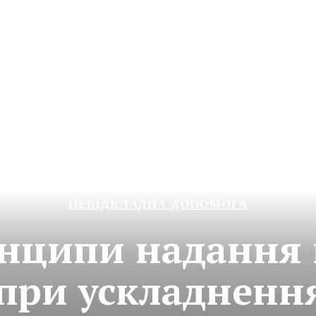
НЕВІДКЛАДНА ДОПОМОГА
инципи надання 
при ускладнення