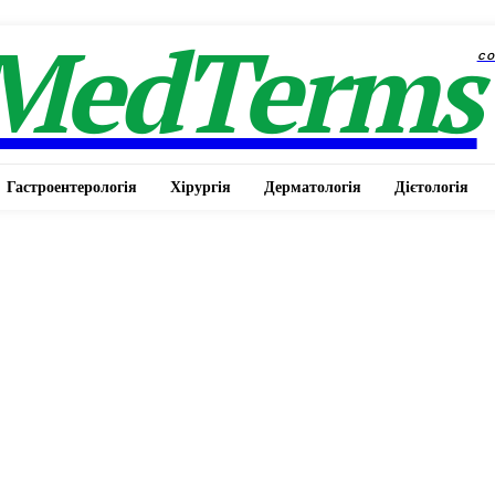
MedTerms
c
Гастроентерологія
Хірургія
Дерматологія
Дієтологія